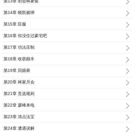
第13章 初会林家俊
第14章 晓凯被绑
第15章 臣服
第16章 你没住过豪宅吧
第17章 功法压制
第18章 收获颇丰
第19章 回娘家
第20章 林家月会
第21章 竞选规则
第22章 廖峰来电
第23章 清点法宝
第24章 遭遇误解