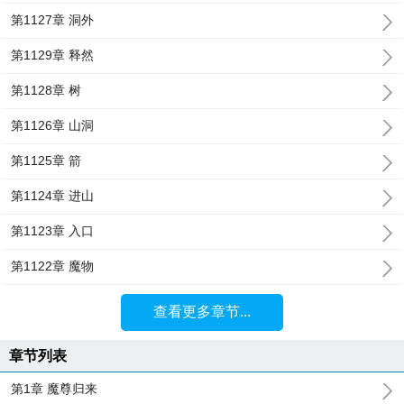
第1127章 洞外
第1129章 释然
第1128章 树
第1126章 山洞
第1125章 箭
第1124章 进山
第1123章 入口
第1122章 魔物
查看更多章节...
章节列表
第1章 魔尊归来