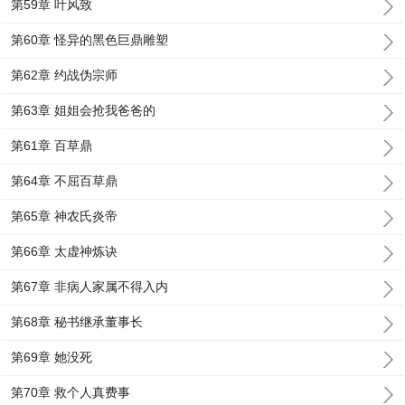
第59章 叶风致
第60章 怪异的黑色巨鼎雕塑
第62章 约战伪宗师
第63章 姐姐会抢我爸爸的
第61章 百草鼎
第64章 不屈百草鼎
第65章 神农氏炎帝
第66章 太虚神炼诀
第67章 非病人家属不得入内
第68章 秘书继承董事长
第69章 她没死
第70章 救个人真费事