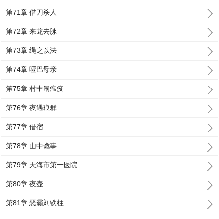
第71章 借刀杀人
第72章 来龙去脉
第73章 绳之以法
第74章 哑巴母亲
第75章 村中闹瘟疫
第76章 夜遇狼群
第77章 借宿
第78章 山中诡事
第79章 天海市第一医院
第80章 夜壶
第81章 恶霸刘铁柱