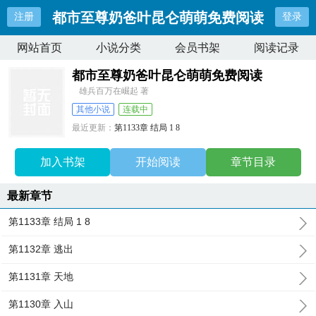
都市至尊奶爸叶昆仑萌萌免费阅读
注册
登录
网站首页
小说分类
会员书架
阅读记录
都市至尊奶爸叶昆仑萌萌免费阅读
雄兵百万在崛起 著
其他小说
连载中
最近更新：
第1133章 结局 1 8
更新时间：
2025-03-01 17:45:50
加入书架
开始阅读
章节目录
最新章节
第1133章 结局 1 8
第1132章 逃出
第1131章 天地
第1130章 入山