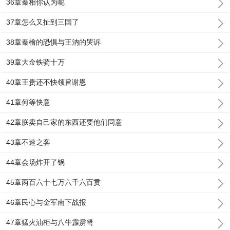
36章秦相你认为呢
37章怎么又扯到三国了
38章秦檜的恐惧与王汭的哭诉
39章大金铁骑十万
40章王贵还不快领旨谢恩
41章何等快意
42章朕卖自己家的东西还要他们同意
43章不速之客
44章会场炸开了锅
45章两百六十七万六千六百贯
46章民心与金军南下战报
47章猛火油柜与八牛霹雳弩