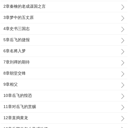
2章秦檜的老成谋国之言
3章梦中的五丈原
4章史书三国志
5章岳飞的捷报
6章名將入梦
7章刘禪的期待
8章朝堂交锋
9章相父
10章岳飞的惶恐
11章对岳飞的赏赐
12章直捣黄龙