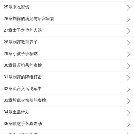
25章来吃蜜饯
26章刘禪的满足与后宫家宴
27章太子之位的人选
28章刘禪教育养子
29章小孩子爭糖吃
30章目瞪狗呆的秦檜
31章刘禪的降维打击
32章流言入岳飞军中
33章脸庞火辣辣的秦檜
34章巫蛊计划
35章嘖这手艺真差劲