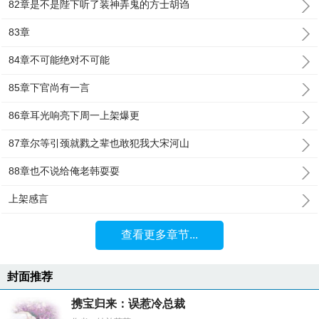
82章是不是陛下听了装神弄鬼的方士胡诌
83章
84章不可能绝对不可能
85章下官尚有一言
86章耳光响亮下周一上架爆更
87章尔等引颈就戮之辈也敢犯我大宋河山
88章也不说给俺老韩耍耍
上架感言
查看更多章节...
封面推荐
携宝归来：误惹冷总裁