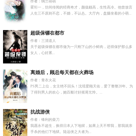
作者：纳兰萌萌
霍珩一，坊间传闻的经商奇才，颜值颇高，生性高冷。他曾放言
人生三不原则不恋，不婚，不认怂。大厅内，盘腿坐着的小萌...
超级保镖在都市
作者：三清道人
关于超级保镖在都市做为一只刚下山的小鲜肉，还得保护那么多
女人，心好累...
离婚后，顾总每天都在火葬场
作者：青衣火花
PS男二上位，女主绝不回头！沈瑶爱顾天佑，爱了整整20年。为
了得到男人的欢心，她百般讨好摇尾乞怜。...
抗战游侠
作者：锋利的柴刀
我愿永不超生，换得日本人下地狱，如果上天不帮我，那我就亲
手杀的他们下地狱。陆远侠之大者为...