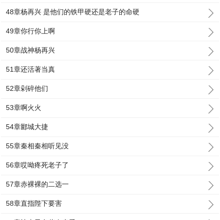
48章杨再兴 是他们的铁甲硬还是老子的命硬
49章你行你上啊
50章战神杨再兴
51章还活著当真
52章剁碎他们
53章啊火火
54章郾城大捷
55章秦相秦相听见没
56章哎呦疼死老子了
57章赤裸裸的二选一
58章直指陛下要害