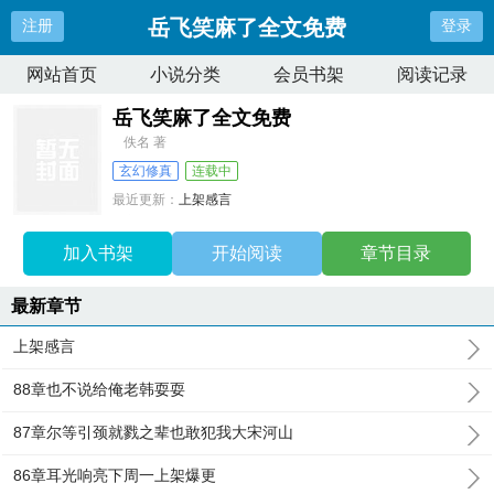
岳飞笑麻了全文免费
注册
登录
网站首页
小说分类
会员书架
阅读记录
岳飞笑麻了全文免费
佚名 著
玄幻修真
连载中
最近更新：
上架感言
更新时间：
2026-01-15 17:47:02
加入书架
开始阅读
章节目录
最新章节
上架感言
88章也不说给俺老韩耍耍
87章尔等引颈就戮之辈也敢犯我大宋河山
86章耳光响亮下周一上架爆更