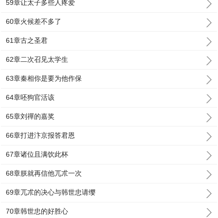
59章让太子多些人疼爱
60章火候差不多了
61章古之圣君
62章二次召见太学生
63章秦相你是要为他作保
64章呸狗官活该
65章刘禪的嘉奖
66章打进汴京报答君恩
67章诸位且满饮此杯
68章朕就再信他兀朮一次
69章兀朮的决心与韩世忠请缨
70章韩世忠的好胜心