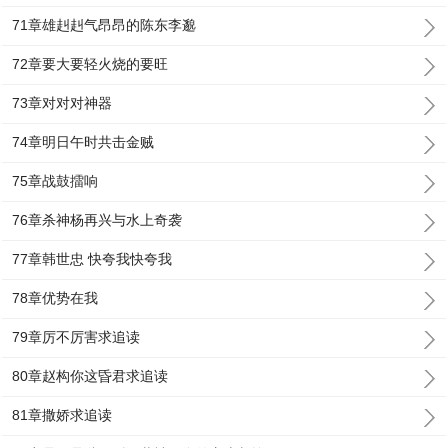
71章雄赳赳气昂昂的陈东李邈
72章要大要轻火烧的要旺
73章对对对神器
74章明日午时共击金贼
75章战鼓擂响
76章杀神杨再兴与水上奇袭
77章韩世忠 快夸我快夸我
78章优势在我
79章厉不厉害求追读
80章赵构你这昏君求追读
81章撒娇求追读