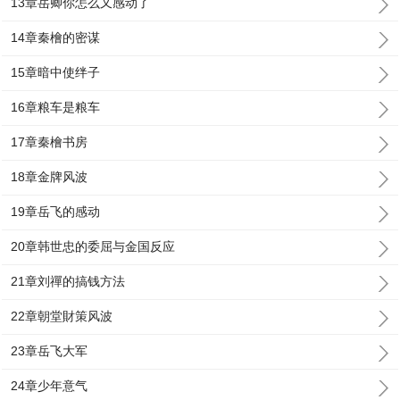
13章岳卿你怎么又感动了
14章秦檜的密谋
15章暗中使绊子
16章粮车是粮车
17章秦檜书房
18章金牌风波
19章岳飞的感动
20章韩世忠的委屈与金国反应
21章刘禪的搞钱方法
22章朝堂財策风波
23章岳飞大军
24章少年意气