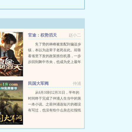
官途：权势滔天
赵小二
失了势的林峰被发配到偏远乡
镇，本以为这辈子老死在此。却靠
着省里下发的政策抓住机遇，一步
步回到舞中市央，也成为史上最年
轻的当权者。...
民国大军阀
仲浦
从6月10到12月31日，半年的
时间终于完成了仲浦人生当中的第
一本小说。之前仲浦连短片的都没
有写过，也没有给什么杂志社报纸
投过稿，文笔看过的人也知道仲浦
文笔真的不怎么样，但是第一次写
书就写了一本一百万字的小说，仲