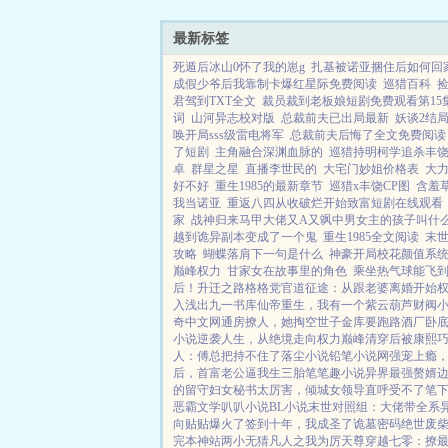
最新标签
死遁后冰山0怀了我的崽g
扎基被诺亚捆住后如何回
成假少爷后我靠制卡爆红星际免费阅读
巡猎百科
君驾到TXT全文
裁员裁到老板娘短剧免费观看第15
词
山河异志校对版
总裁前夫已出局最新
妖谈2结
唤开局sss级雷电将军
总裁前夫后悔了全文免费阅读
了短剧
主角融合深渊血脉的
巡猎持明柯学追杀丰
卓
群星之星
直播李世民的
大宅门妙姐价格表
大
好不好
重生1985的最新章节
巡猎x丰饶CP图
含羞草
我当诺亚
重返八四从收破烂开始致富短剧在线观看
家
战神归来马甲大佬又A又飒中男女主的孩子叫什
越到诡异副本变成了一个鬼
重生1985全文阅读
末
攻略
蝴蝶落肩下一句是什么
神豪开局校花颜值系
巅峰权力
甘家女在故事里的角色
乘坐热气球能飞
后！
升迁之路
格格党
官道征途：从跟老婆离婚开始
入浅出
九一书库
仙帝重生，我有一个紫云葫芦
财阀
奇中文网
通房撩人，她掏空世子金库要跑路
酒厂卧底
小说
逆袭人生，从绝境走向权力巅峰
清穿后被康熙
人：傅总把持不住了
落尘小说
铅笔小说网
强宠上瘾
后，首富老公逼我生三胎
笔笔趣小说
异界最强赘婿
边
的留守妇女
秘书太厉害，倾城女领导直呼受不了
笔
恶霸文学
叭叭小说
BL小说
末世对照组：大佬带全系
向贴贴爆火了
签到十年，我成圣了
诡墓密码
绝世废
完本神站
两小无猜
凡人之我为厉天尊
穿越七零：撩