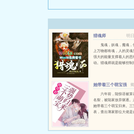
猎魂师
明
鬼魂，妖魂，魔魂，
上万物都有魂，人的灵魂
强大的能量支撑着人的思
动。猎魂师就是能够控制
的人
822682268226822682268
☆多☆章☆节...
她带着三个萌宝强
势归来
六年前，陆惊语被算
名裂，被陆家放弃驱逐。
她带着三个萌宝归来。三
表，查出薄家那位大佬是
地，于是瞒着妈咪上门认
寒，我向来洁身自好！大
DNA证明骗不了人，请认清