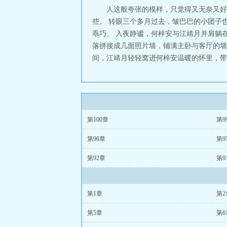
人这般夸张的模样，只觉得又无奈又好
些。 转眼三个多月过去，皱巴巴的小团子
乖巧。 入夜静谧，何梓安与江靖月并肩躺
落拼接成几面照片墙，铺满主卧与客厅的墙
间，江靖月轻轻窝进何梓安温暖的怀里，带着
第100章
第9
第96章
第9
第92章
第9
第1章
第2
第5章
第6