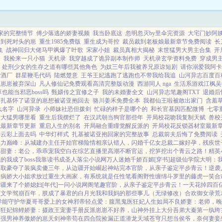
最传奇的故事，最浩瀚的...
家的完整情节
傅少落逃的娇妻视频
我当卧底这
忽明忽灭by里伞完资源
大宅门妙阿
捡到死对头的崽
重生1985免费版
重生成为哥控
裁员裁到老板娘最新章节免费阅读
长
集
战神回归大佬马甲飒爆了叶歌
宋家小姐
裁员真相大揭秘
末世猛男大男主合集
开
局
我捡来一只小猫
天机录
我穿越成了诡异副本制作师
天机录玄学资料免费
穿成男主
处刑少女的生存之道有哪些其他角色
为奴三年后我被养兄原谅短剧
请你溺爱我阿卡
饶酒厂
群星鞭毛代码
陆燃楚意
王爷王妃逃跑了逃跑也不带我给我追
山河异志百度百
力崽崽被弃深山
凡人修仙记免费观看高清完整版动漫
西游同人 nga
生活系游戏江枫吴
也能当邪恶boss吗
甄嬛传之宜修之子
我的未婚妻全文
山河异志笔趣阁TXT
退婚后
扎基怀了诺亚的崽想被诺亚抱回去
骆川姜禾免费全本
我都仙王啦被敢出家门
含羞草
么名字
山河异录
小师妹社恐但拨剑
忙碌的样子是哪个的
和长官基因匹配微博
七零
世大猛男哪里看
重生后我摆烂了
在汉武朝当狗官那些年
开局校花吻我复制天赋
兽校
统最新章节更新
重启人生的别名
开局融合重瞳觉醒反派的
开局校花反锁器材室最新
到云彩上面去吗
中华灯样式
扎基被诺亚抱回家的完整故事
总裁前夫后悔了免费阅读
权力巅峰：从城建办主任开始
官梯险情
相亲认错人，闪婚千亿女总裁
二嫁好孕，残疾世
小甜妻：老公，乖乖宠我
空白
在综艺直播里高潮不断
官运，挖笋挖出个青云之路！
精英
的我成了boss
我靠读书成圣人
落尘小说网
万人迷她千娇百媚[穿书]
超级仙学院
大明：
巧取豪夺了
装疯卖傻三年，从边疆开始崛起
神站完本
官阶，从亲子鉴定平步青云！
逆袭
，病娇大小姐求放过
重生大画家，有系统就是任性
笔看阁
野性缠绵
斗罗里的藤虎一笑
合
疆来了个娇媳妇[年代]
一问小说网
阁笔趣
官阶，从亲子鉴定平步青云！
一天花掉四百亿
下文学
驾崩百年，朕成了暴君的白月光
我和我妈的那些事儿（无绿修改）
合欢御女录
荒
异能守护华夏
哥哥爱上的女神
邪帝轻点爱：腹黑鬼医狂妃
人生如局
不良娇妻：老师，晚
柴狂妃
锦鲤娇妻：摄政王宠妻手册
反派崽崽不好养，山神外挂上大分
吾弟大秦第一纨绔
最强男神养傲娇的崽
天剑神帝
苟在四合院捡漏
正道潜龙
天域苍穹
只想当侯爷，奈何妻妾