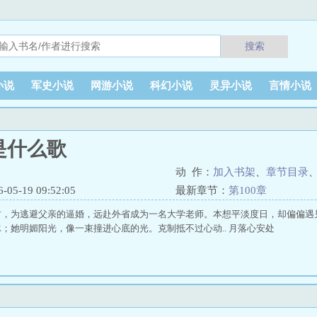
搜索
小说
军史小说
网游小说
科幻小说
灵异小说
言情小说
是什么歌
动 作：
加入书架
、
章节目录
5-19 09:52:05
最新章节：
第100章
时，为逃避父亲的逼婚，远赴外省成为一名大学老师。本想平淡度日，却偏偏遇
；她明媚阳光，像一束撞进心底的光。克制抵不过心动.. 月落心安处