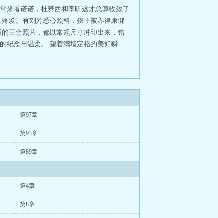
常来看诺诺，杜荞西和李昕这才总算收敛了
人疼爱。有刘芳悉心照料，孩子被养得康健
摄的三套照片，都以常规尺寸冲印出来，错
的纪念与温柔。 望着满墙定格的美好瞬
第97章
第93章
第89章
第4章
第8章