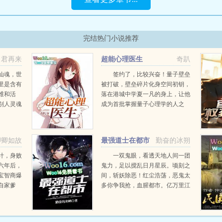
完结热门小说推荐
日君再来
超能心理医生
奇趴
仙魂，世
签约了，比较兴奋！量子壁垒
里是含有
被打破，壁垒碎片化身空间初钥，
维和活
落在港城中学夏一凡的身上，让他
别人灵魂
成为首批掌握量子心理学的人之
一，从此开启了他跌宕起伏的开挂
2268226更
人生。同是心理医生，有人用量子
密钥救人，也有人用其作为武器，
卿卿如故
最强道士在都市
勤奋的冰朔
以人类的灵魂和思想为战场...
计，身败
一双鬼眼，看透天地人间一团
六年后，
鬼力，足以搅乱日月星辰。顷刻之
宝智商爆
间，斩妖除恶！红尘浩荡，恶鬼太
自家爹
多你争我抢，血腥都市。亿万里江
爹。薄司
山，谁敢纵横？他叫陶夏，从在地
宝，
下墓穴得到鬼眼神通开始，天下就
...
是他的！最美的菇凉，最烈的酒，