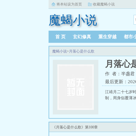
将本站设为首页
收藏魔蝎小说
魔蝎小说
首 页
玄幻修真
重生穿越
都市
魔蝎小说
>
月落心是什么歌
月落心
作 者：半盏君
最后更新：2026-0
江靖月二十七岁
制，周身似覆薄冰
《月落心是什么歌》第100章