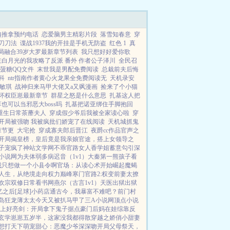
浦人生当中第一次感...
姨推拿预约电话
恋爱脑男主精彩片段
落雪知春意
穿
刀刀法
谍战1937我的开挂是手机无防盗
红色 1
真
局融合39岁大罗最新章节列表
我只想好好爱你歌
白月光的我攻略了反派 番外 作者公子泽川
全民召
菠糖QQ文件
末世我是男配免费阅读
总栽前夫后悔
科
ntr指南作者黄心火龙果全免费阅读无
天机录安
敏琪
战神归来马甲大佬又a又飒漫画
捡来了个小猫
怀权臣崽最新章节
群星之怒是什么意思
扎基这人把
也可以当邪恶大boss吗
扎基把诺亚绑住手脚抱回
重生日常茶蘼夫人
穿成假少爷后我被全家读心啦
穿
开局被强吻 我被疯批们娇宠了在线阅读
天机城抓鬼
章节更
大宅抢
穿成寡夫郎后晋江
夜爵cc作品官声之
开局揭皇榜，皇后竟是我亲娘
官途，搭上女领导之
子宠疯了
神站文学网
不乖
官路女人香
学姐
蓄意勾引
深
小说网
为夫体弱多病
迟音（1v1）
大秦第一熊孩子
看
我只想做一个小县令啊
官场：从读心术开始崛起
魔蝎
人生，从绝境走向权力巅峰
寒门官路2:权变
前妻太撩
欢宗双修日常
看书网
燕尔（古言1v1）
天医出狱
出狱
之后[足球]
小药店通古今，我暴富不难吧？
前门村
岛狂龙
薄太太今天又被扒马甲了
三A小说网
顶点小说
上好
亮剑：开局拿下鬼子据点
豪门后妈在娃综靠反
玄学崽崽五岁半，这家没我都得散
穿越之娇俏小甜妻
想打天下
萌宠甜心：恶魔少爷深深吻
开局父母祭天，