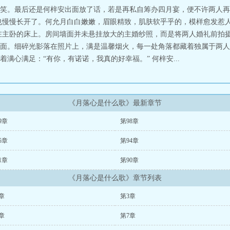
笑。最后还是何梓安出面放了话，若是再私自筹办四月宴，便不许两人再
也慢慢长开了。何允月白白嫩嫩，眉眼精致，肌肤软乎乎的，模样愈发惹
在主卧的床上。房间墙面并未悬挂放大的主婚纱照，而是将两人婚礼前拍
面。细碎光影落在照片上，满是温馨烟火，每一处角落都藏着独属于两人
满心满足：“有你，有诺诺，我真的好幸福。” 何梓安...
《月落心是什么歌》最新章节
9章
第98章
5章
第94章
1章
第90章
《月落心是什么歌》章节列表
章
第3章
章
第7章