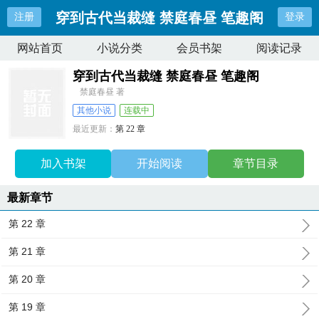
穿到古代当裁缝 禁庭春昼 笔趣阁
注册
登录
网站首页
小说分类
会员书架
阅读记录
穿到古代当裁缝 禁庭春昼 笔趣阁
禁庭春昼 著
其他小说
连载中
最近更新：
第 22 章
更新时间：
2026-02-05 00:42:55
加入书架
开始阅读
章节目录
最新章节
第 22 章
第 21 章
第 20 章
第 19 章