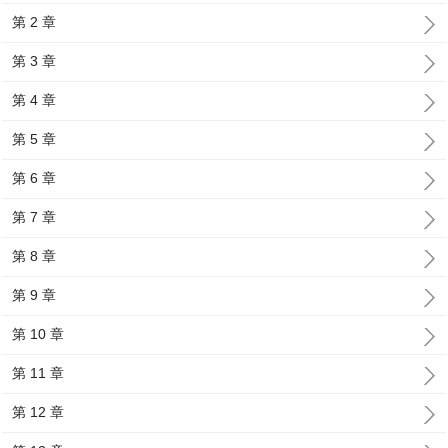
第 2 章
第 3 章
第 4 章
第 5 章
第 6 章
第 7 章
第 8 章
第 9 章
第 10 章
第 11 章
第 12 章