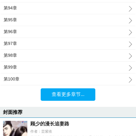
第94章
第95章
第96章
第97章
第98章
第99章
第100章
查看更多章节...
封面推荐
顾少的漫长追妻路
作者：芸紫依