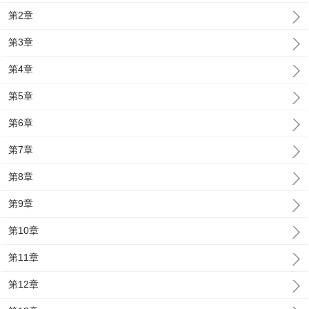
第2章
第3章
第4章
第5章
第6章
第7章
第8章
第9章
第10章
第11章
第12章