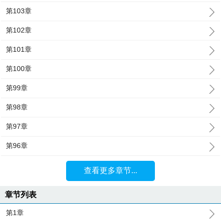
第103章
第102章
第101章
第100章
第99章
第98章
第97章
第96章
查看更多章节...
章节列表
第1章