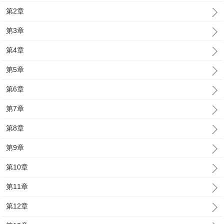
第2章
第3章
第4章
第5章
第6章
第7章
第8章
第9章
第10章
第11章
第12章