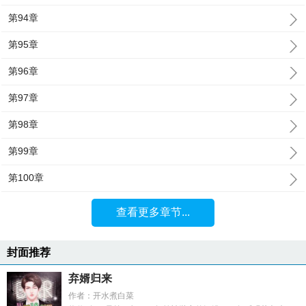
第94章
第95章
第96章
第97章
第98章
第99章
第100章
查看更多章节...
封面推荐
弃婿归来
作者：开水煮白菜