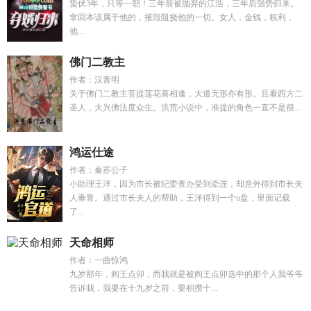
蛰伏3年，只等一朝！三年前被抛弃的江浩，三年后强势归来。
拿回本该属于他的，摧毁阻挠他的一切。女人，金钱，权利，
他...
佛门二教主
作者：汉青明
关于佛门二教主菩提莲花喜相逢，大道无形亦有形。且看西方二
圣人，大兴佛法度众生。洪荒小说中，准提的角色一直不是很...
鸿运仕途
作者：秦苏公子
小助理王洋，因为市长被纪委查办受到牵连，却意外得到市长夫
人垂青。通过市长夫人的帮助，王洋得到一个u盘，里面记载
了...
天命相师
作者：一曲惊鸿
九岁那年，阎王点卯，而我就是被阎王点卯选中的那个人我爷爷
告诉我，我要在十九岁之前，要积攒十...