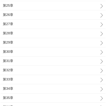
第25章
第26章
第27章
第28章
第29章
第30章
第31章
第32章
第33章
第34章
第35章