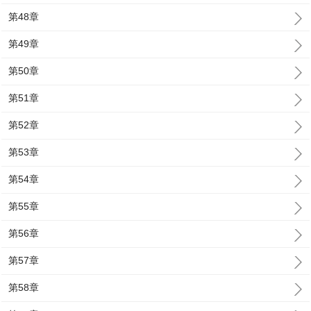
第48章
第49章
第50章
第51章
第52章
第53章
第54章
第55章
第56章
第57章
第58章