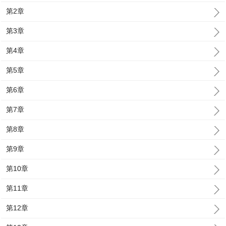
第2章
第3章
第4章
第5章
第6章
第7章
第8章
第9章
第10章
第11章
第12章