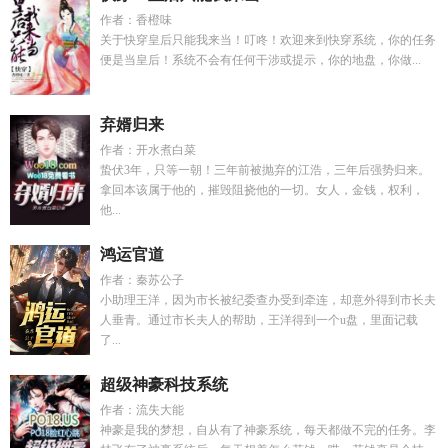
作者：香橙味
关于快穿皇后只能我来当！叮咚！欢迎来到快穿系统，你的任务
便是当皇后！系统不会有任何干涉或提示，你的地盘，你做...
弃婿归来
作者：开水煮白菜
蛰伏3年，只等一朝！三年前被抛弃的江浩，三年后强势归来。
拿回本该属于他的，摧毁阻挠他的一切。女人，金钱，权利，
他...
鸿运官道
作者：秦苏公子
小助理王洋，因为市长被纪委查办受到牵连，却意外得到市长夫
人垂青。通过市长夫人的帮助，王洋得到一个u盘，里面记载
了...
超级神豪科技系统
作者：流失大能
神豪是我的梦想，自从有了神豪系统，每天都做不完的任务。李