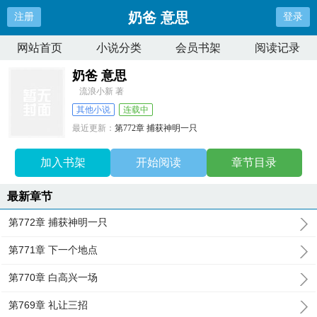
奶爸 意思
注册
登录
网站首页
小说分类
会员书架
阅读记录
奶爸 意思
流浪小新 著
其他小说
连载中
最近更新：
第772章 捕获神明一只
更新时间：
2025-07-27 15:05:29
加入书架
开始阅读
章节目录
最新章节
第772章 捕获神明一只
第771章 下一个地点
第770章 白高兴一场
第769章 礼让三招