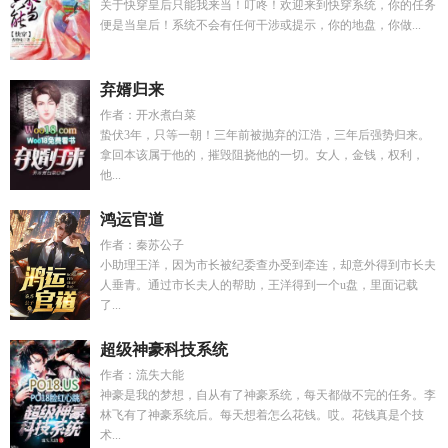
关于快穿皇后只能我来当！叮咚！欢迎来到快穿系统，你的任务
便是当皇后！系统不会有任何干涉或提示，你的地盘，你做...
弃婿归来
作者：开水煮白菜
蛰伏3年，只等一朝！三年前被抛弃的江浩，三年后强势归来。
拿回本该属于他的，摧毁阻挠他的一切。女人，金钱，权利，
他...
鸿运官道
作者：秦苏公子
小助理王洋，因为市长被纪委查办受到牵连，却意外得到市长夫
人垂青。通过市长夫人的帮助，王洋得到一个u盘，里面记载
了...
超级神豪科技系统
作者：流失大能
神豪是我的梦想，自从有了神豪系统，每天都做不完的任务。李
林飞有了神豪系统后。每天想着怎么花钱。哎。花钱真是个技
术...