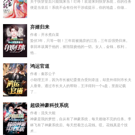
关于快穿皇后只能我来当！叮咚！欢迎来到快穿系统，你的任务
便是当皇后！系统不会有任何干涉或提示，你的地盘，你做...
弃婿归来
作者：开水煮白菜
蛰伏3年，只等一朝！三年前被抛弃的江浩，三年后强势归来。
拿回本该属于他的，摧毁阻挠他的一切。女人，金钱，权利，
他...
鸿运官道
作者：秦苏公子
小助理王洋，因为市长被纪委查办受到牵连，却意外得到市长夫
人垂青。通过市长夫人的帮助，王洋得到一个u盘，里面记载
了...
超级神豪科技系统
作者：流失大能
神豪是我的梦想，自从有了神豪系统，每天都做不完的任务。李
林飞有了神豪系统后。每天想着怎么花钱。哎。花钱真是个技
术...