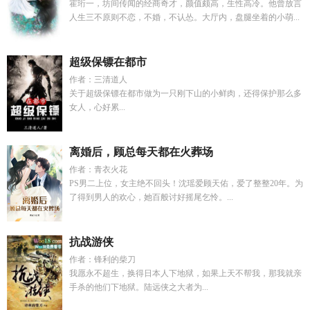
霍珩一，坊间传闻的经商奇才，颜值颇高，生性高冷。他曾放言
人生三不原则不恋，不婚，不认怂。大厅内，盘腿坐着的小萌...
超级保镖在都市
作者：三清道人
关于超级保镖在都市做为一只刚下山的小鲜肉，还得保护那么多
女人，心好累...
离婚后，顾总每天都在火葬场
作者：青衣火花
PS男二上位，女主绝不回头！沈瑶爱顾天佑，爱了整整20年。为
了得到男人的欢心，她百般讨好摇尾乞怜。...
抗战游侠
作者：锋利的柴刀
我愿永不超生，换得日本人下地狱，如果上天不帮我，那我就亲
手杀的他们下地狱。陆远侠之大者为...