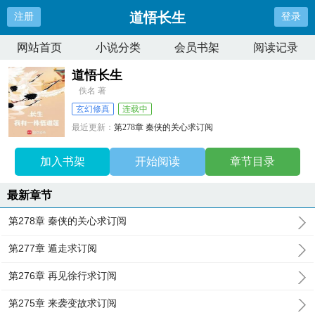
道悟长生
注册
登录
网站首页
小说分类
会员书架
阅读记录
道悟长生
佚名 著
玄幻修真
连载中
最近更新：
第278章 秦侠的关心求订阅
更新时间：
2026-07-08 02:59:07
加入书架
开始阅读
章节目录
最新章节
第278章 秦侠的关心求订阅
第277章 遁走求订阅
第276章 再见徐行求订阅
第275章 来袭变故求订阅