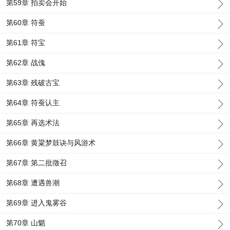
第59章 拍卖会开始
第60章 符蚕
第61章 符宝
第62章 战傀
第63章 残破古宝
第64章 符蚕认主
第65章 再选术法
第66章 黄粱梦鼓诀与风游术
第67章 第二批徵召
第68章 遭遇兽潮
第69章 进入鬼雾谷
第70章 山魈