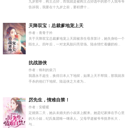
九岁那年，阎王点卯，而我就是被阎王点卯选中的那个人我爷爷
告诉我，我要在十九岁之前，要积攒十...
天降双宝：总裁爹地宠上天
作者：青青子衿
关于天降双宝总裁爹地宠上天因被亲生母亲算计，她失身给一个
陌生人。四年后，一对龙凤胎闪亮登场。陆余情忙着赚奶粉...
抗战游侠
作者：锋利的柴刀
我愿永不超生，换得日本人下地狱，如果上天不帮我，那我就亲
手杀的他们下地狱。陆远侠之大者为...
厉先生，情难自禁！
作者：安暖暖
定婚第二天，她从未婚夫的小叔床上醒来。她是纪家捧在手心里
的大小姐，纪氏集团唯一继承人。父母早逝被爷爷抚养长大，
与...