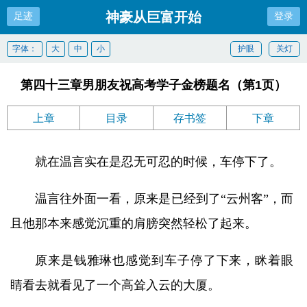
神豪从巨富开始
足迹
登录
字体：
大
中
小
护眼
关灯
第四十三章男朋友祝高考学子金榜题名（第1页）
上章
目录
存书签
下章
就在温言实在是忍无可忍的时候，车停下了。
温言往外面一看，原来是已经到了“云州客”，而
且他那本来感觉沉重的肩膀突然轻松了起来。
原来是钱雅琳也感觉到车子停了下来，眯着眼
睛看去就看见了一个高耸入云的大厦。