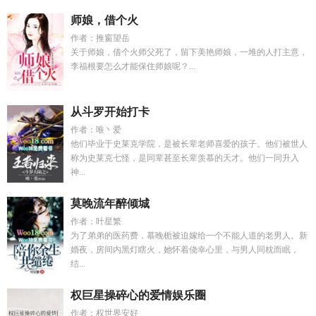
师娘，借个火
作者：推窗望岳
关于师娘，借个火师父死了，留下美艳师娘，一堆的人打主意，
李福根要怎么才能保住师娘呢？...
从斗罗开始打卡
作者：唯丶爱
他们毕业于史莱克学院，是被长辈老师喜爱的孩子。他们被世人
称为史莱克七怪，是同辈甚至长辈羡慕的天才。他们一同升入
神...
莫晚流年醉倾城
作者：叶星繁
为了弟弟的医药费，慕晚栀被迫嫁给一个不能人道的老男人。新
婚夜，房间内黑灯瞎火，她怀着侥幸心里，与男人同枕而眠，
结...
权巨星操碎心的爱情娱乐圈
作者：权世界安好