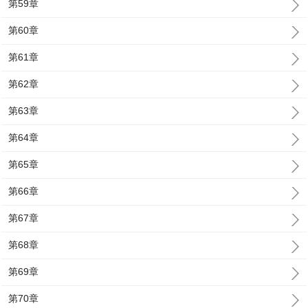
第59章
第60章
第61章
第62章
第63章
第64章
第65章
第66章
第67章
第68章
第69章
第70章