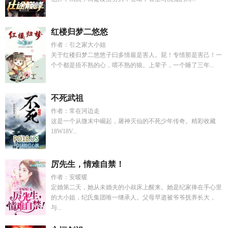
红楼归梦二悠悠
作者：引之家大小姐
关于红楼归梦二悠悠子曰多情最是害人。屁！专情那是害己！一
个个都是捂不熟的心，喂不熟的狼。上辈子，一个睡了三年...
不死武祖
作者：常在河边走
这是一个从微末中崛起，屠神灭仙的不死少年传奇。精彩收藏
18W18V...
厉先生，情难自禁！
作者：安暖暖
定婚第二天，她从未婚夫的小叔床上醒来。她是纪家捧在手心里
的大小姐，纪氏集团唯一继承人。父母早逝被爷爷抚养长大，
与...