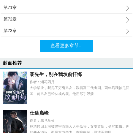
第71章
第72章
第73章
查看更多章节...
封面推荐
裴先生，别在我坟前忏悔
作者：烟花四月
大学毕业，我甩了穷鬼男友，跟着富二代出国。两年后我被甩回
国，前男友已经功成名就。他用尽手段娶...
仕途巅峰
作者：鹰飞草长
林浩晨因上司被陷害而跌入人生低谷，女友背叛，受尽欺侮。但
他并不消沉，而是发愤努力，在暗中替上司洗冤的同...