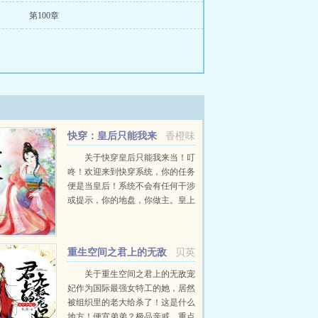
第100章
快穿：皇后只能我来
香橙味
当！
关于快穿皇后只能我来当！叮
咚！欢迎来到快穿系统，你的任务
便是当皇后！系统不会有任何干涉
或提示，你的地盘，你做主。皇上
分好多种霸气威武的俊美邪魅的傲
娇冷淡的帅气可爱的林悠悠口水泛
滥一个个慢慢来，反正皇后只能我
重生空间之君上的无敌
贝英
来当！...
宠妃
关于重生空间之君上的无敌宠
妃作为国际最强女特工的她，居然
被组织里的老大给杀了！这是什么
地方！便宜弟弟？极品亲戚，重点