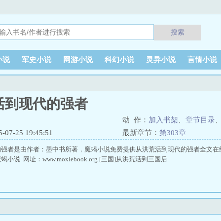
搜索
小说
军史小说
网游小说
科幻小说
灵异小说
言情小说
活到现代的强者
动 作：
加入书架
、
章节目录
7-25 19:45:51
最新章节：
第303章
的强者是由作者：墨中书所著，魔蝎小说免费提供从洪荒活到现代的强者全文在
说 网址：www.moxiebook.org [三国]从洪荒活到三国后