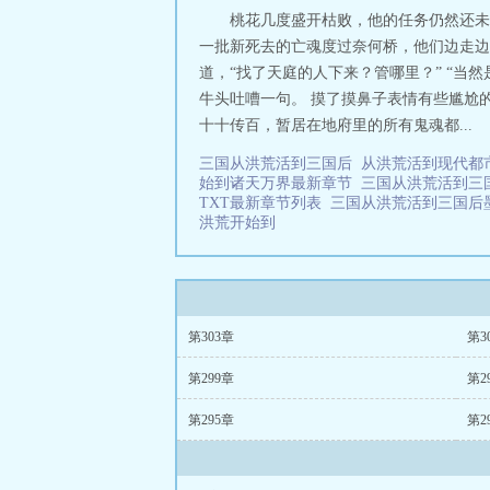
桃花几度盛开枯败，他的任务仍然还未
一批新死去的亡魂度过奈何桥，他们边走边
道，“找了天庭的人下来？管哪里？” “
牛头吐嘈一句。 摸了摸鼻子表情有些尴尬
十十传百，暂居在地府里的所有鬼魂都...
三国从洪荒活到三国后
从洪荒活到现代
始到诸天万界最新章节
三国从洪荒活到三国
TXT最新章节列表
三国从洪荒活到三国
洪荒开始到
第303章
第3
第299章
第2
第295章
第2