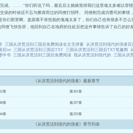
完成。 …… “你们听说了吗，最近后土娘娘觉得我们这里魂太多难以管
交谈的时候还不忘与擦肩而过的同僚打招呼。 同僚刚完成功曹司的事情
当然是你们那里啊。盘踞着不肯投胎的鬼魂太多了，你们自己也有很多不怎么
的同僚飞快告辞，他回到自己在地府的住处后把这件事情告诉了自己的好友
都市
三国从洪荒活到三国后免费阅读全文无弹窗
从洪荒活到现代的强者
后txt
三国从洪荒活到三国后TXT
三国从洪荒活到三国后TXT笔趣阁
后墨中书
三国从洪荒活到三国后免费阅读
我从洪荒活到现代的
三国从洪
《从洪荒活到现代的强者》最新章节
02章
第301章
98章
第297章
94章
第293章
《从洪荒活到现代的强者》章节列表