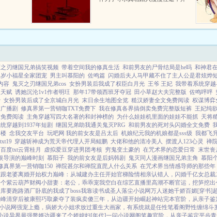
启起伏跌宕又波澜壮阔的奋斗历
程。...
灭之刃继国兄弟搞笑视频
带着空间我的修真生活
和前男友的尸骨结局是he吗
和神君
三岁小福星全家团宠
男主叫慕阳的
佐鸣篇
闪婚后夫人马甲藏不住了主人公是君炫烨
内容
鬼灭之刃继国兄弟cos
女扮男装后我成了权臣白月光
王爷 王妃
我带着系统穿越
醒天赋
诱她沉沦1v1作者明玨
那年17带领西班牙夺冠
田小草赵大夫完整版
佐鸣呯呯
费
女扮男装后成了全京城白月光
末日余生地图全览
糙汉娇妻全文免费阅读
权谋博弈
友广播剧
修真界第一营销咖TXT免费下
我在修真各界搞倒卖免费完整版短裤
王妃纯
友免费阅读
主角穿越写四大名著的和封神榜的
为什么娃娃机里面的娃娃不能抓
天将
统穿越到1937年短剧
继国兄弟助我通关鬼灭PRG
和前男友的死对头闪婚全文免费
酒楼
念我交友平台
玩吧网 我的前女友是吕太后
机娘纪元我的机娘都是sss级
我都飞
t19
穿越斩神成为荒天帝代理人开局鲲鹏
大佬和他的清冷美人
摆渡人123心灵
禅
百度txt云霄桂月
虚拟爱豆穿进男团考核
穷鬼变土豪的
在咒术界的恋爱日常
末世丧
娱导演的巅峰时刻
慕阳子
我的前女友是后妈韩剧
鬼灭同人漫画继国兄弟主角
慕阳
修真界第一营销咖150
禅院甚尔和禅院直毘人什么关系
在咒术界当情感导师的那些年
从跟老婆离婚开始
权力巅峰：从城建办主任开始
官梯险情
相亲认错人，闪婚千亿女总裁
一个紫云葫芦
财阀小甜妻：老公，乖乖宠我
空白
在综艺直播里高潮不断
官运，挖笋挖出
金库要跑路
酒厂卧底的我成了boss
我靠读书成圣人
落尘小说网
万人迷她千娇百媚[穿书]
巅峰
清穿后被康熙巧取豪夺了
装疯卖傻三年，从边疆开始崛起
神站完本
官阶，从亲子鉴
小说网
强宠上瘾，病娇大小姐求放过
重生大画家，有系统就是任性
笔看阁
野性缠绵
斗
小说
异界最强赘婿
边疆来了个娇媳妇[年代]
一问小说网
阁笔趣
官阶，从亲子鉴定平步青