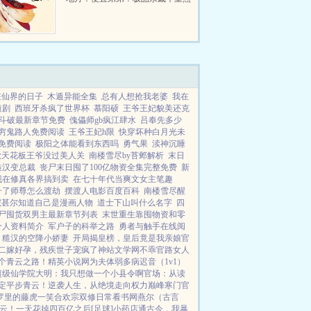
还这么穷！！！致富是王道，居然
还有奇世大陆，修仙界，仙界？还
有未知的世界！但！这对二十一世
纪的梓苒来说。空间在手...
在仙界的日子
木遁异能全集
总有人想抢我老婆
我在
短剧
西班牙杀疯了世界杯
慕阳硕
王爷王妃貌美还克
斗破最新章节免费
傀儡师gb疯江肆水
吕奉先多少
穷鬼路人免费阅读
王爷王妃h限
快穿坏种白月光未
免费阅读
极阳之体能看到东西吗
勇气果
渎神沉睡
欲天花板王爷没过美人关
南楼雪尽by苔邺解析
末日
糙汉变总裁
丧尸末日囤了100亿物资全集完整免费
新
我在修真各界搞到卖
在七十年代当爽文女主笔趣
升了师尊怎么渡劫
摆渡人电影百度百科
南楼雪尽醒
院甚尔知道自己是漫画人物
道士下山叫什么名字
四
尸囤货双男主最新章节列表
末世重生靠囤物资和零
个人资料简介
军户子的科举之路
勇者与触手在线阅
糙汉的空降小娇妻
开局揭皇榜，皇后竟是我亲娘
官
二嫁好孕，残疾世子宠疯了
神站文学网
不乖
官路女人
个青云之路！
精英小说网
为夫体弱多病
迟音（1v1）
超级仙学院
大明：我只想做一个小县令啊
官场：从读
定平步青云！
逆袭人生，从绝境走向权力巅峰
寒门官
罗里的藤虎一笑
合欢宗双修日常
看书网
燕尔（古言
云！
一天花掉四百亿之后[足球]
小药店通古今，我暴