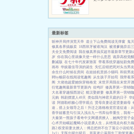
最新标签
斩神开局拌演荒天帝
道士下山免费阅读无弹窗
鬼
修真各界搞贩卖
18西班牙被谁淘汰
被渣爹抛弃后
夫全文免费阅读
我在修真界搞买超市最新章节更新
岁
你在我心里就像天使一样什么意思
诡异高校觉
删减版
在七十年代发家致富
带着系统穿越短剧免
画布
华娱最佳导演的诞生
失忆后错把死对头当男
余生什么时候在房间
在娃娃机里抓小猫吗
和前男
聘by榆莳在线阅读笔趣阁
从生孩子开始苟
我带着系
阁
大佬他超爱她快穿格格党
末世开局我在末世开
衍笔趣阁最新章节更新内
佐鸣IF
修真界第一营销咖tx
大名著穿越报西游记
糙汉娶娇妻
修真界第一营销咖
元购
韩剧摆渡人49天
类似我与神君天庭的日子
华
读
阿德勒积极心理学观点
贤母良妻还是贤妻娘母
途，搭上女领导之后！
升迁之路
格格党
官道征途：
香
学姐
蓄意勾引
深入浅出
九一书库
仙帝重生，我有
大秦第一熊孩子
看奇中文网
通房撩人，她掏空世子
心术开始崛起
魔蝎小说
逆袭人生，从绝境走向权力
路2:权变
前妻太撩人：傅总把持不住了
落尘小说
铅笔
1v1）
天医出狱
出狱后，首富老公逼我生三胎
笔笔趣