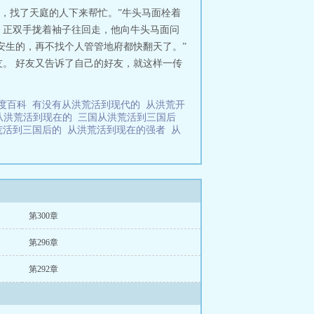
辖，找了天庭的人下来帮忙。”牛头马面栓着
，正双手拢着袖子往回走，他向牛头马面问
安生的，再不找个人管管地府都快翻天了。”
。 好友又告诉了自己的好友，就这样一传
百度百科
有没有从洪荒活到现代的
从洪荒开
从洪荒活到现在的
三国从洪荒活到三国后
荒活到三国后的
从洪荒活到现在的强者
从
第300章
第296章
第292章