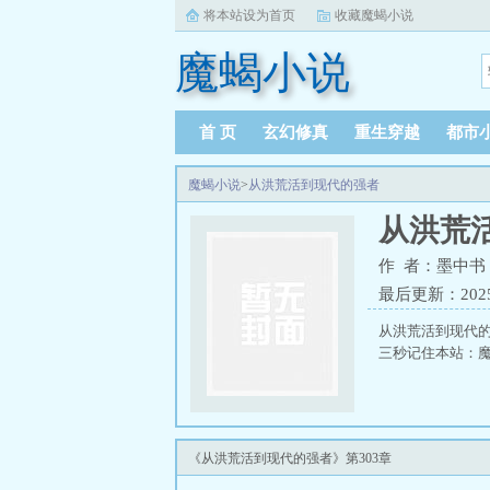
将本站设为首页
收藏魔蝎小说
魔蝎小说
首 页
玄幻修真
重生穿越
都市
魔蝎小说
>
从洪荒活到现代的强者
从洪荒
作 者：墨中书
最后更新：2025-0
从洪荒活到现代
三秒记住本站：魔蝎小
《从洪荒活到现代的强者》第303章