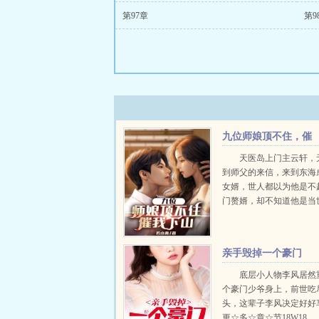
第97章
第9
九位师娘顶不住，催
我下山
天医岛上门主云轩，
到师父的来信，来到东海
女婿，世人都以为他是不
门赘婿，却不知道他是当
龙头银针退阎罗，双拳凌
间。...
亲手毁掉一个豪门
底层小人物李风居然
个豪门少爷身上，前世吃
头，这辈子李风决定好好
更☆多☆章☆节18W18...