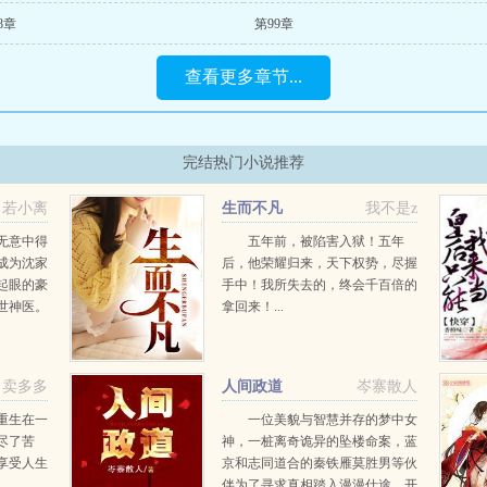
8章
第99章
查看更多章节...
完结热门小说推荐
若小离
生而不凡
我不是z
无意中得
五年前，被陷害入狱！五年
成为沈家
后，他荣耀归来，天下权势，尽握
起眼的豪
手中！我所失去的，终会千百倍的
世神医。
拿回来！...
冽压世
卖多多
人间政道
岑寨散人
重生在一
一位美貌与智慧并存的梦中女
尽了苦
神，一桩离奇诡异的坠楼命案，蓝
享受人生
京和志同道合的秦铁雁莫胜男等伙
伴为了寻求真相踏入漫漫仕途，开