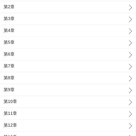
第2章
第3章
第4章
第5章
第6章
第7章
第8章
第9章
第10章
第11章
第12章