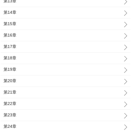
第13章
第14章
第15章
第16章
第17章
第18章
第19章
第20章
第21章
第22章
第23章
第24章