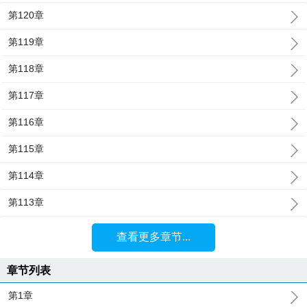
第120章
第119章
第118章
第117章
第116章
第115章
第114章
第113章
查看更多章节...
章节列表
第1章