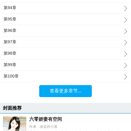
第94章
第95章
第96章
第97章
第98章
第99章
第100章
查看更多章节...
封面推荐
六零娇妻有空间
作者：游走的小溪