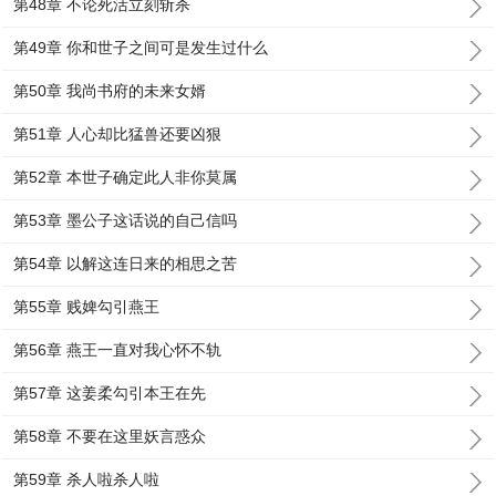
第48章 不论死活立刻斩杀
第49章 你和世子之间可是发生过什么
第50章 我尚书府的未来女婿
第51章 人心却比猛兽还要凶狠
第52章 本世子确定此人非你莫属
第53章 墨公子这话说的自己信吗
第54章 以解这连日来的相思之苦
第55章 贱婢勾引燕王
第56章 燕王一直对我心怀不轨
第57章 这姜柔勾引本王在先
第58章 不要在这里妖言惑众
第59章 杀人啦杀人啦