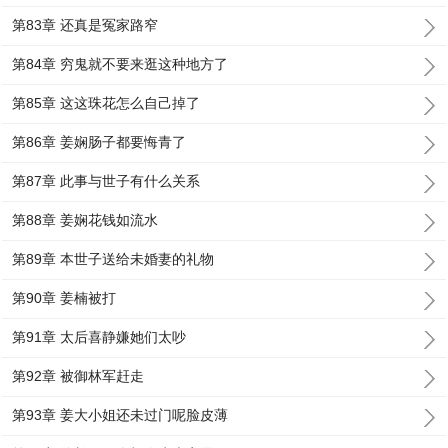
第83章 还真是冤家路窄
第84章 穷鬼就不要来逛这种地方了
第85章 这这珠花怎么自己掉了
第86章 姜娴肠子都要悔青了
第87章 此事与世子有什么关系
第88章 姜娴花钱如流水
第89章 本世子送给未婚妻的礼物
第90章 姜楠被打
第91章 太后喜静嫌她们太吵
第92章 被御林军赶走
第93章 姜大小姐还未过门呢脸皮薄