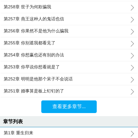
第258章 世子为何欺骗我
第257章 燕王这种人的鬼话也信
第256章 你果然不是他为什么骗我
第255章 你别遮我都看见了
第254章 你想赢也还有别的办法
第253章 你早说你想看就是了
第252章 明明是他那个呆子不会说话
第251章 婚事算是板上钉钉的了
查看更多章节...
章节列表
第1章 重生归来