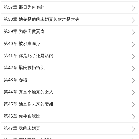
第37章 那日为何爽约
第38章 她先是他的未婚妻其次才是大夫
第39章 为韩氏做冥寿
第40章 被邪祟缠身
第41章 你是死了还是活的
第42章 梁氏被扔街头
第43章 春猎
第44章 真是个漂亮的女人
第45章 她是你未来的妻姐
第46章 你要跟我比
第47章 我的未婚妻