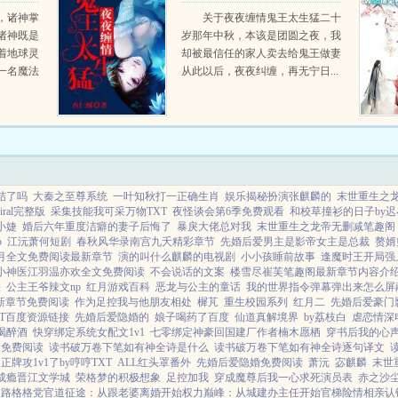
猛
，诸神掌
关于夜夜缠情鬼王太生猛二十
诸神既是
岁那年中秋，本该是团圆之夜，我
着地球灵
却被最信任的家人卖去给鬼王做妻
一名魔法
从此以后，夜夜纠缠，再无宁日...
，但小乞
信徒。规
运，最终
...
结了吗
大秦之至尊系统
一叶知秋打一正确生肖
娱乐揭秘扮演张麒麟的
末世重生之
ral完整版
采集技能我可采万物TXT
夜怪谈会第6季免费观看
和校草撞衫的日子by迟小
小婕
婚后六年重度洁癖的妻子后悔了
暴戾大佬总对我
末世重生之龙帝无删减笔趣阁
b
江沅萧何短剧
春秋风华录南宫九夭精彩章节
先婚后爱男主是影帝女主是总裁
赘婿
月全文免费阅读最新章节
演的叫什么麒麟的电视剧
小小孩睡前故事
逢魔时王开局强
小神医江羽温亦欢全文免费阅读
不会说话的文案
楼雪尽崔芙笔趣阁最新章节内容介
秩
公主王爷辣文np
红月游戏百科
恶龙与公主的童话
我的世界指令弹幕弹出来怎么屏
新章节免费阅读
作为足控我与他朋友相处
樨芃
重生校园系列
红月二
先婚后爱豪门
T百度资源链接
先婚后爱隐婚的
娘子喝药了百度
仙道真解境界
by荔枝白
虐恋情深
喝醉酒
快穿绑定系统女配文1v1
七零绑定神豪回国建厂作者楠木愿栖
穿书后我的心
文免费阅读
读书破万卷下笔如有神全诗是什么
读书破万卷下笔如有神全诗逐句译文
牌攻1v1了by哼哼TXT
ALL红头罩番外
先婚后爱隐婚免费阅读
萧沅
宓麒麟
末世
成瘾晋江文学城
荣格梦的积极想象
足控加我
穿成魔尊后我一心求死演员表
赤之沙
之路
格格党
官道征途：从跟老婆离婚开始
权力巅峰：从城建办主任开始
官梯险情
相亲认