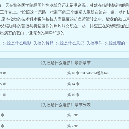
前一天在警备医学院经历的惊魂博弈还未褪尽余温，林默在临别钱提供的
工作台上。 “按照这个思路，把剩下的三个嫌疑人重新在筛选一遍。动作快
 原本松散的技术科水暖件被拉入高强度的超负荷运转之中。键盘的敲击
中浓缩咖啡的苦涩与机箱运作的焦灼味交织在一起，排查正在紧锣密鼓的进
病态的苍白，但清冷的黑眸却凉的...
义
失控是什么电影
失控的解释
失控是什么意思
失控事件
失控处理的
《失控是什么电影》最新章节
9 章
第 18 章font colorred番外font
5 章
第 14 章
1 章
第 10 章
《失控是什么电影》章节列表
2 章
第 3 章
6 章
第 7 章