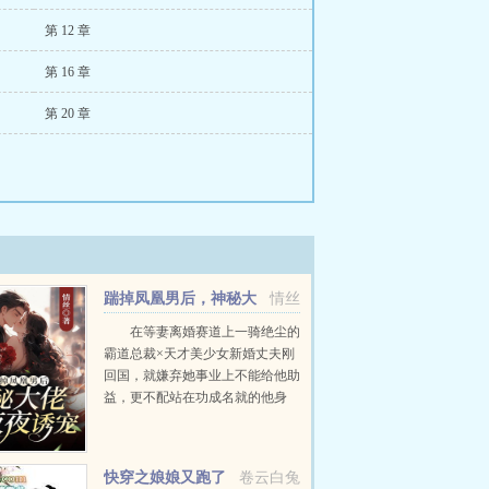
第 12 章
第 16 章
第 20 章
踹掉凤凰男后，神秘大
情丝
佬夜夜诱宠
在等妻离婚赛道上一骑绝尘的
霸道总裁×天才美少女新婚丈夫刚
回国，就嫌弃她事业上不能给他助
益，更不配站在功成名就的他身
边。苏若云果断同意离婚。面对前
夫前婆婆的羞辱打压，苏若云毫不
犹豫反击，定要将她父母的...
快穿之娘娘又跑了
卷云白兔