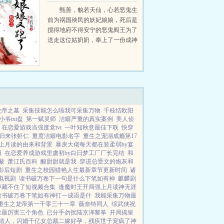
甄善，貌若天仙，心若恶鬼生
前为祸国殃民的妖妃娘娘，死后是
搅得地府不得安宁的恶鬼阎王为了
送走这位姑奶奶，奉上了一份成神
卷轴娘娘，您还是踏着祥云，去祸
害神吧！成神需条件，请娘娘收集
百位上神大能的心！妖妃娘娘合
掌，屠神？挖心？这个本宫很擅...
龙帝之墓
采集技能怎么啦我可采集万物
千枝结欧阳
爷txt盘
第一赋灵师
洁癖严重的真实案例
美人侦
在恋爱游戏当强度党tvt
一叶知秋意最佳下联
快穿
归来张虾仁
重度洁癖电影名字
重生之宠溺成瘾第17
上月读的由来和背景
暴戾大佬每天都在装柔弱by宴
绍
在恋爱养成游戏里虞初by白日梦工厂厂长完结
和
蔽
萧江氏百科
酸甜甜就是我
穿进总受文的炮灰和
影后短剧
重生之校园猎艳人生最新章节更新时间
诸
电视剧
读书破万卷下一句是什么下笔如有神
麒麟剧
声藏不住了短视频合集
逢魔时王开局强上月读神无涯
读书破万卷下笔如有神打一成语是什
我能采集万物最
重生之龙帝第一千零三十一章
薇奈特同人
综武侠祝
尘最厉害三个角色
已分手勿扰陆京泽黎筝
开局揭皇
错人，闪婚千亿女总裁
二嫁好孕，残疾世子宠疯了
神