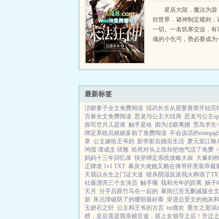
星辰大陆，魔法为源
控世界，诸神制定规则，
一切。一名饥寒交迫，有
魂的小乞丐，势必要成为
师。诸神的规则不可逆转
丐却不愿成为奉献灵魂的
则的破碎，将改变他的命
他将要弑神！当诸神的谎言被
最新标签
洁癖妻子全文免费阅读
综武长生从迎娶黄蓉开始完
言春全文免费阅读
恶龙与公主大结局
恶龙与公主spi
探司空月儿是谁
触手是啥
因为洁癖离婚
荒岛求生
绑定系统后娘娘多胎了免费阅读
不会说话的omegag
章
公主嫁给王爷的
影帝影后婚后生活
萧元策江柳
鸿儒 谭成圭 琰雅
给死对头上坟却把他气活了免费
妈妈十三年回忆录
快穿绑定系统攻略大叔
大秦剑
正牌攻 1v1 TXT
暴戾大佬她又赖在傅爷怀里装乖最
天我以永生之门证大道
错杀阴湿反派我火葬场了TX
社最漂亮三个女演员
触手嘴
我和光年的距离
娘子
天月
分手后跟竹马在一起的
暴雨已至无删减版全
新
朱元璋破防了的哪部最好看
穿进总受文的炮灰和正
玉妍石之轩
公主和王爷的古言
txt鹿欢
重生之宠溺
榜，皇后竟是我亲娘
官途，搭上女领导之后！
升迁