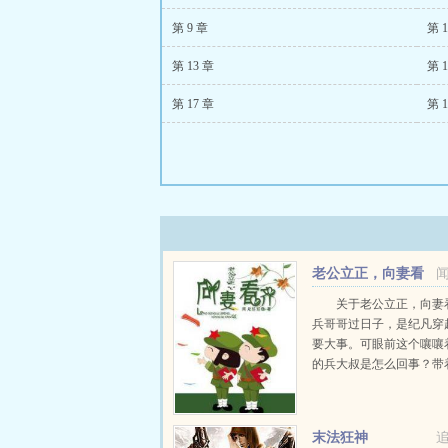
第 9 章
第 1
第 13 章
第 1
第 17 章
第 1
老公立正，向妻看
齐
关于老公立正，向妻
兵哥哥过日子，是纪凡穿
要大事。可眼前这个嚷嚷
的兵大叔是怎么回事？带
豆芽一般的儿子不说，还
时刻刻想着要她命的前妻
破？小豆芽一本正经破解
末法狂神
大娶你便好。江英杰斜...