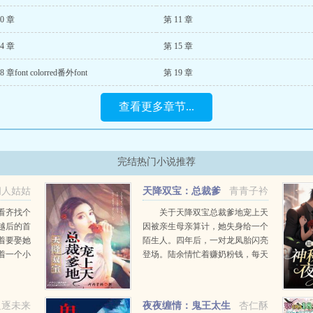
0 章
第 11 章
4 章
第 15 章
8 章font colorred番外font
第 19 章
查看更多章节...
完结热门小说推荐
闻人姑姑
天降双宝：总裁爹
青青子衿
地宠上天
看齐找个
关于天降双宝总裁爹地宠上天
越后的首
因被亲生母亲算计，她失身给一个
着要娶她
陌生人。四年后，一对龙凤胎闪亮
着一个小
登场。陆余情忙着赚奶粉钱，每天
有一个时
忙得不可开交。厉少忙着追陆余
，怎么
情，花样百出，十八般武艺都用
到等我长
上。外界哗然，不是说厉少不近女
追逐未来
夜夜缠情：鬼王太生
杏仁酥
色，清心寡欲，冷情无趣吗？...