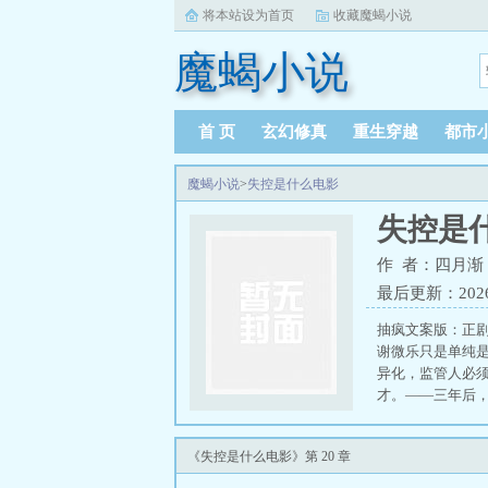
将本站设为首页
收藏魔蝎小说
魔蝎小说
首 页
玄幻修真
重生穿越
都市
魔蝎小说
>
失控是什么电影
失控是
作 者：四月渐
最后更新：2026-0
抽疯文案版：正
谢微乐只是单纯
异化，监管人必
才。——三年后
说。谢微知道他
动。“我签那份契
《失控是什么电影》第 20 章