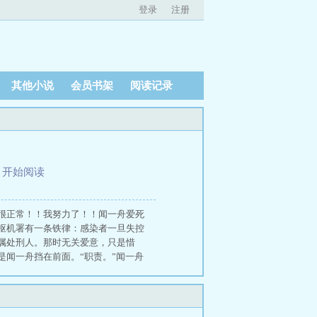
登录
注册
其他小说
会员书架
阅读记录
、
开始阅读
很正常！！我努力了！！闻一舟爱死
枢机署有一条铁律：感染者一旦失控
属处刑人。那时无关爱意，只是惜
闻一舟挡在前面。“职责。”闻一舟
人，闻一舟的手按在枪上，却没有
徒，他是他的例外。 失控即处决