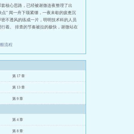
那套核心思路，已经被谢微连夜整理了出
点” 闻一舟下颌紧绷，一夜未歇的疲惫沉
声密不透风的练成一片，明明技术科的人员
行着。 排查的节奏被拉的极快，谢微站在
一般流程
第 17 章
第 13 章
第 9 章
第 4 章
第 8 章