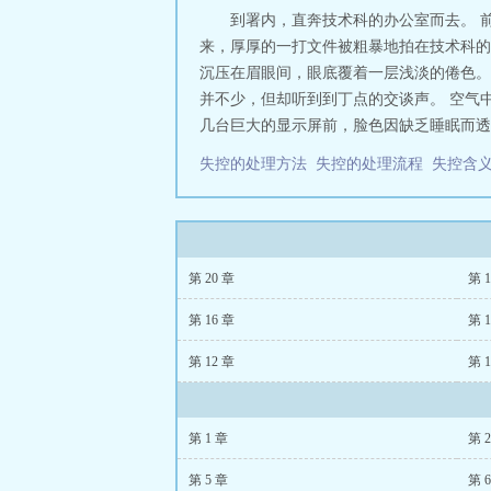
到署内，直奔技术科的办公室而去。 
来，厚厚的一打文件被粗暴地拍在技术科的
沉压在眉眼间，眼底覆着一层浅淡的倦色。
并不少，但却听到到丁点的交谈声。 空气
几台巨大的显示屏前，脸色因缺乏睡眠而透出
失控的处理方法
失控的处理流程
失控含
第 20 章
第 1
第 16 章
第 1
第 12 章
第 1
第 1 章
第 
第 5 章
第 