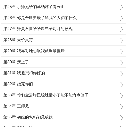
第25章 小师兄给的草纸炸了青云山
第26章 你是全世界最了解我的人你怕什么
第27章 赚灵石喜哈哈眾弟子对叶初改观
第28章 天价灵符
第29章 我再对她心软我就当场撞墙
第30章 亲上了
第31章 我挺想和你好的
第32章 她克你们
第33章 你们金云峰已经肚量小了能不能有点脑子
第34章 三师兄
第35章 初姐的忽悠初见成效