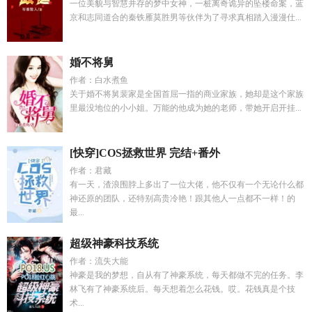
一位美貌与智慧并存的梦中女神，一桩离奇诡异的坠楼命案，蓝
京和志同道合的秦铁雁莫胜男等伙伴为了寻求真相踏入漫漫仕...
婚不将舅
作者：白水煮鱼
关于婚不将舅裴家是全国首屈一指的商业家族，她却是这个家族
里最没地位的小小姐。万能的他成为她的老师，带她开启开挂...
[快穿]COS拯救世界 完结+番外
作者：君藏
有一天，渣浪围脖上多出了一位大佬，他不仅有一个无论什么都
神还原的团队，还特别高贵冷艳！跟其他人一点都不一样！的
最...
超级神豪科技系统
作者：流失大能
神豪是我的梦想，自从有了神豪系统，每天都做不完的任务。李
林飞有了神豪系统后。每天想着怎么花钱。哎。花钱真是个技
术...