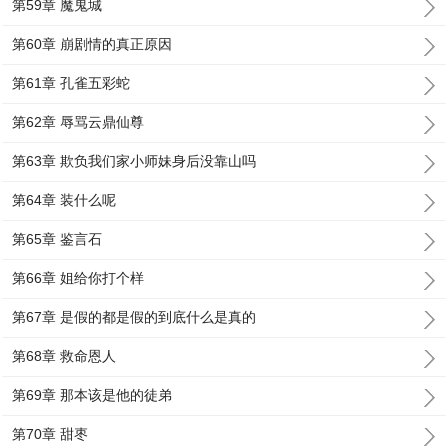
第59章 魔鬼城
第60章 崩剧情的真正原因
第61章 孔雀五彩蛇
第62章 辱骂云鼎仙尊
第63章 欺负我们家小师妹身后没靠山吗
第64章 装什么呢
第65章 鉴言石
第66章 姐给你打个样
第67章 是假的都是假的到底什么是真的
第68章 救命恩人
第69章 那本该是他的徒弟
第70章 甜枣