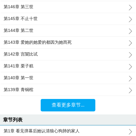
第146章 第三世
第145章 不止十世
第144章 第二世
第143章 爱她的她爱的都因为她而死
第142章 宫闈比试
第141章 栗子糕
第140章 第一世
第139章 青铜棺
查看更多章节...
章节列表
第1章 看见弹幕后她认清狼心狗肺的家人