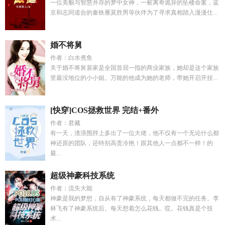
一位美貌与智慧并存的梦中女神，一桩离奇诡异的坠楼命案，蓝
京和志同道合的秦铁雁莫胜男等伙伴为了寻求真相踏入漫漫仕...
婚不将舅
作者：白水煮鱼
关于婚不将舅裴家是全国首屈一指的商业家族，她却是这个家族
里最没地位的小小姐。万能的他成为她的老师，带她开启开挂...
[快穿]COS拯救世界 完结+番外
作者：君藏
有一天，渣浪围脖上多出了一位大佬，他不仅有一个无论什么都
神还原的团队，还特别高贵冷艳！跟其他人一点都不一样！的
最...
超级神豪科技系统
作者：流失大能
神豪是我的梦想，自从有了神豪系统，每天都做不完的任务。李
林飞有了神豪系统后。每天想着怎么花钱。哎。花钱真是个技
术...