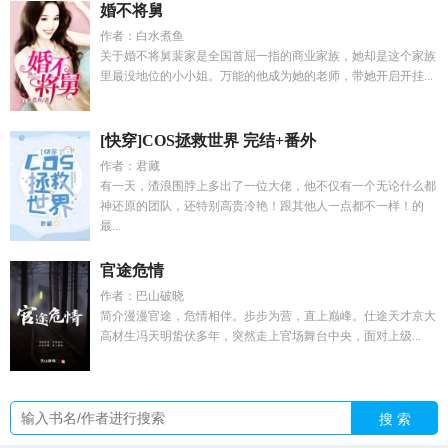
婚不将舅
作者：白水煮鱼
关于婚不将舅裴家是全国首屈一指的商业家族，她却是这个家族
里最没地位的小小姐。万能的他成为她的老师，带她开启开挂...
[快穿]COS拯救世界 完结+番外
作者：君藏
有一天，渣浪围脖上多出了一位大佬，他不仅有一个无论什么都
神还原的团队，还特别高贵冷艳！跟其他人一点都不一样！的
最...
官途危情
作者：巴山破晓
简介漫漫官途，危情相伴。步步为营，直上巅峰。仕途天才京大
高材生冯天明蛰伏多年，突然走上官场舞台中央，面对上级...
搜 索