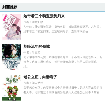
封面推荐
她带着三个萌宝强势归来
作者：卿卿如故
六年前，陆惊语被算计，身败名裂，被陆家放弃驱逐。六年后，
她带着三个萌宝归来。三宝智商爆表，查出薄家那位...
莫晚流年醉倾城
作者：叶星繁
为了弟弟的医药费，慕晚栀被迫嫁给一个不能人道的老男人。新
婚夜，房间内黑灯瞎火，她怀着侥幸心里，与男人同枕而眠，
结...
老公立正，向妻看齐
作者：闻人姑姑
关于老公立正，向妻看齐找个兵哥哥过日子，是纪凡穿越后的首
要大事。可眼前这个嚷嚷着要娶她的兵大叔是怎么回事？带着...