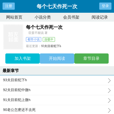
每个七天作死一次
注册
登录
网站首页
小说分类
会员书架
阅读记录
每个七天作死一次
臣妾不能说 著
都市小说
连载中
最近更新：
93夫目前犯下h
更新时间：
2025-05-31 16:51:44
加入书架
开始阅读
章节目录
最新章节
93夫目前犯下h
92夫目前犯中微h
91夫目前犯上微h
90老公怎麽还不去死