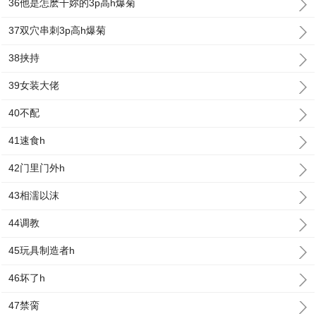
36他是怎麽干妳的3p高h爆菊
37双穴串刺3p高h爆菊
38挟持
39女装大佬
40不配
41速食h
42门里门外h
43相濡以沫
44调教
45玩具制造者h
46坏了h
47禁脔