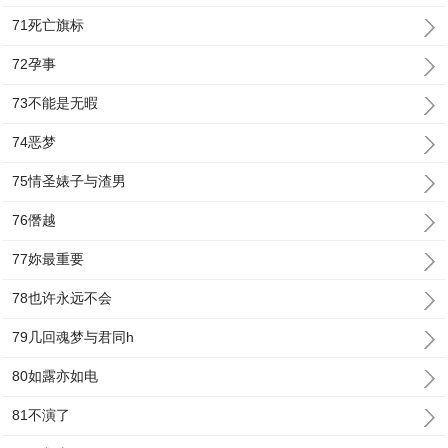
71死亡旗标
72孕事
73不能是无暇
74恶梦
75情圣婊子与渣男
76僭越
77妳最重要
78也许永远不会
79几回魂梦与君同h
80如露亦如电
81不演了