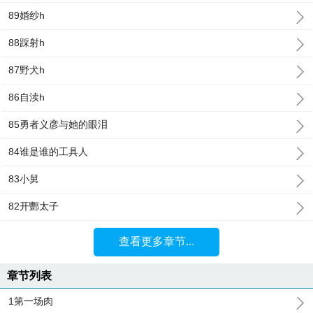
89婚纱h
88踩射h
87野犬h
86自渎h
85勇者义彦与她的眼泪
84谁是谁的工具人
83小舅
82开酆太子
查看更多章节...
章节列表
1第一场肉