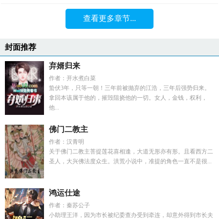
查看更多章节...
封面推荐
弃婿归来
作者：开水煮白菜
蛰伏3年，只等一朝！三年前被抛弃的江浩，三年后强势归来。
拿回本该属于他的，摧毁阻挠他的一切。女人，金钱，权利，
他...
佛门二教主
作者：汉青明
关于佛门二教主菩提莲花喜相逢，大道无形亦有形。且看西方二
圣人，大兴佛法度众生。洪荒小说中，准提的角色一直不是很...
鸿运仕途
作者：秦苏公子
小助理王洋，因为市长被纪委查办受到牵连，却意外得到市长夫