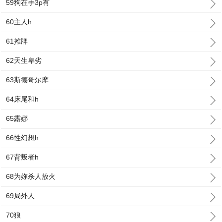
59狗在手3p有
60主人h
61摊牌
62天生卑劣
63斯德哥尔摩
64床尾和h
65露娜
66性幻想h
67背叛者h
68为妳杀人放火
69局外人
70狼