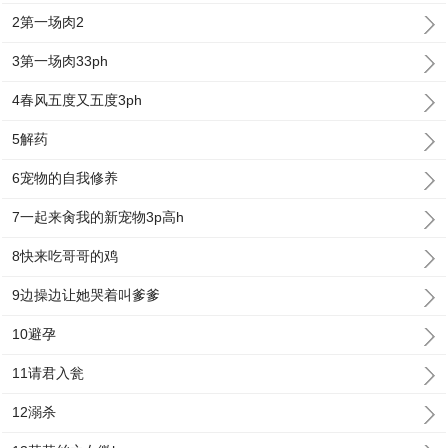
2第一场肉2
3第一场肉33ph
4春风五度又五度3ph
5解药
6宠物的自我修养
7一起来肏我的新宠物3p高h
8快来吃哥哥的鸡
9边操边让她哭着叫爹爹
10避孕
11请君入瓮
12溺杀