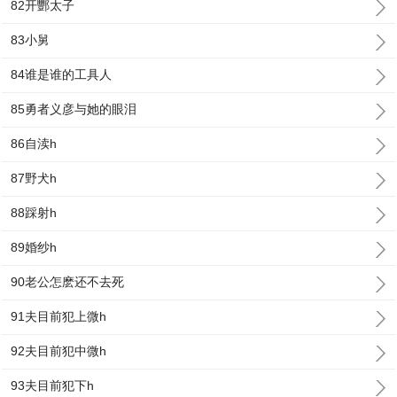
82开酆太子
83小舅
84谁是谁的工具人
85勇者义彦与她的眼泪
86自渎h
87野犬h
88踩射h
89婚纱h
90老公怎麽还不去死
91夫目前犯上微h
92夫目前犯中微h
93夫目前犯下h