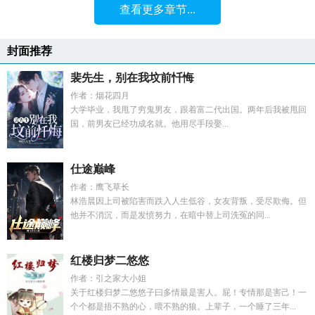
查看更多章节...
封面推荐
裴先生，别在我坟前忏悔
作者：烟花四月
大学毕业，我甩了穷鬼男友，跟着富二代出国。两年后我被甩回
国，前男友已经功成名就。他用尽手段娶...
仕途巅峰
作者：鹰飞草长
林浩晨因上司被陷害而跌入人生低谷，女友背叛，受尽欺侮。但
他并不消沉，而是发愤努力，在暗中替上司洗冤的同...
红楼归梦二悠悠
作者：引之家大小姐
关于红楼归梦二悠悠子曰多情最是害人。屁！专情那是害己！一
个个都是捂不熟的心，喂不熟的狼。上辈子，一个睡了三年...