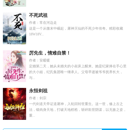
不死武祖
作者：常在河边走
这是一个从微末中崛起，屠神灭仙的不死少年传奇。精彩收藏
18W18V...
厉先生，情难自禁！
作者：安暖暖
定婚第二天，她从未婚夫的小叔床上醒来。她是纪家捧在手心里
的大小姐，纪氏集团唯一继承人。父母早逝被爷爷抚养长大，
与...
永恒剑祖
作者：剑宗
一代剑道天帝证道屠神，入轮回转世重生。这一世，修上古之
法，锻肉身天地，打破天地桎梏，斩碎欺世阴谋，以无敌之姿，
重...