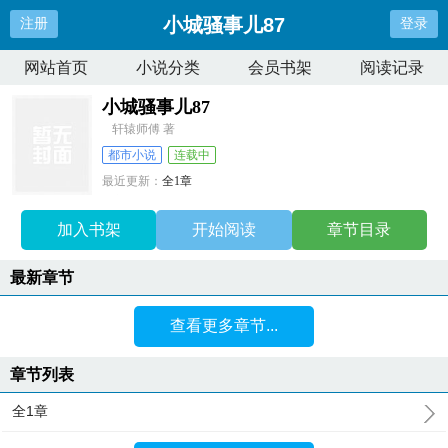
小城骚事儿87
注册
登录
网站首页
小说分类
会员书架
阅读记录
小城骚事儿87
轩辕师傅 著
都市小说
连载中
最近更新：
全1章
更新时间：
2026-02-03 09:15:38
加入书架
开始阅读
章节目录
最新章节
查看更多章节...
章节列表
全1章