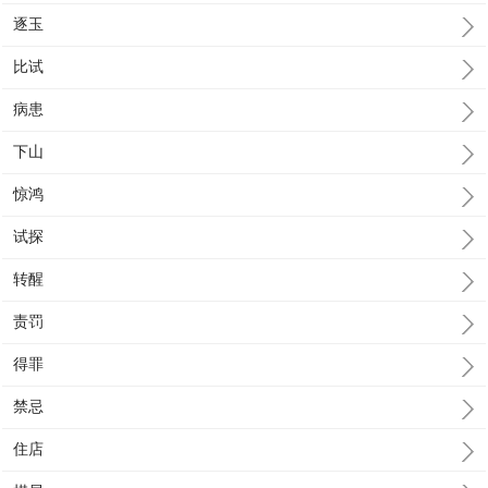
逐玉
比试
病患
下山
惊鸿
试探
转醒
责罚
得罪
禁忌
住店