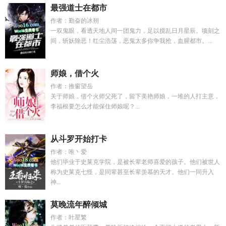
最强道士在都市
作者：勤奋的冰朔
一双鬼眼，看透天地人间一团鬼力，足以搅乱日月星辰。顷刻之
间，斩妖除恶！红尘浩荡，恶鬼太多你争我抢，血腥都市。...
师娘，借个火
作者：推窗望岳
关于师娘，借个火师父死了，留下美艳师娘，一堆的人打主意，
李福根要怎么才能保住师娘呢？...
从斗罗开始打卡
作者：唯丶爱
他们毕业于史莱克学院，是被长辈老师喜爱的孩子。他们被世人
称为史莱克七怪，是同辈甚至长辈羡慕的天才。他们一同升入
神...
莫晚流年醉倾城
作者：叶星繁