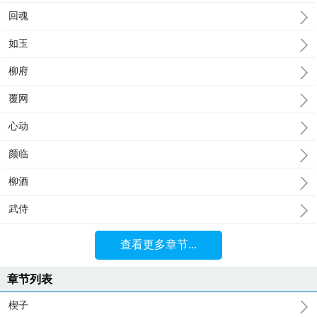
回魂
如玉
柳府
覆网
心动
颜临
柳酒
武侍
查看更多章节...
章节列表
楔子