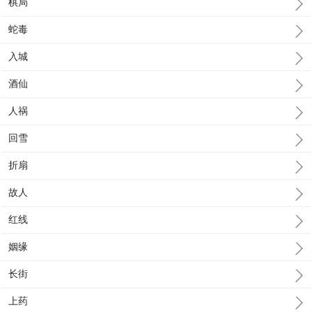
棋局
蛇毒
入城
酒仙
人祸
回雪
折扇
故人
红线
姻缘
长街
上药