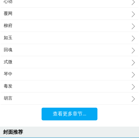
心动
覆网
柳府
如玉
回魂
式微
琴中
毒发
胡言
查看更多章节...
封面推荐