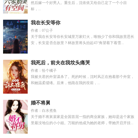
然后嫁一个好男人。重生后，沈依依又给自己定了一个小目
标，...
我在长安等你
作者：07公子
关于我在长安等你长安城里万家灯火，唯独少了你和我故里思长
安，长安是否念故里？林故里将头抬起45°角望着下着雪...
我死后，前夫在我坟头痛哭
作者：恰个橘子
我被夫君的外室谋杀了。死的时候，沈时风正在抱着那个外室，
和她温柔缱绻。后来，他跪在我的坟前，...
婚不将舅
作者：白水煮鱼
关于婚不将舅裴家是全国首屈一指的商业家族，她却是这个家族
里最没地位的小小姐。万能的他成为她的老师，带她开启开挂...