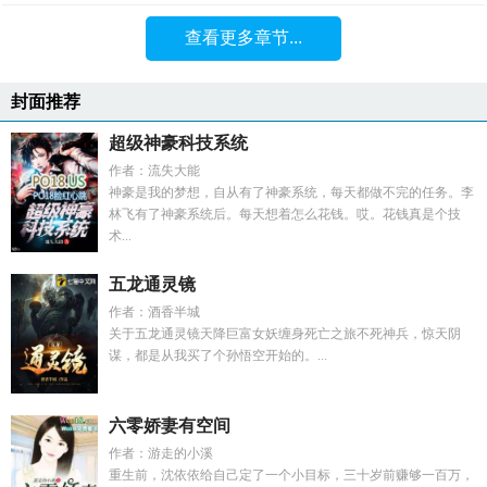
查看更多章节...
封面推荐
超级神豪科技系统
作者：流失大能
神豪是我的梦想，自从有了神豪系统，每天都做不完的任务。李
林飞有了神豪系统后。每天想着怎么花钱。哎。花钱真是个技
术...
五龙通灵镜
作者：酒香半城
关于五龙通灵镜天降巨富女妖缠身死亡之旅不死神兵，惊天阴
谋，都是从我买了个孙悟空开始的。...
六零娇妻有空间
作者：游走的小溪
重生前，沈依依给自己定了一个小目标，三十岁前赚够一百万，