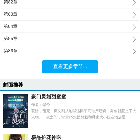
第82章
第83章
第84章
第85章
第86章
查看更多章节...
封面推荐
豪门灵婚甜蜜蜜
作者：晕兮
双洁，甜宠，爽文刚从地狱逃回阳间借尸还魂，乔熙就惹上了大
人物。一夜之间，堂堂FS集团总裁和乔家大小姐在酒店通...
极品护花神医