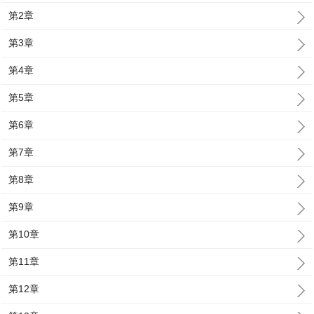
第2章
第3章
第4章
第5章
第6章
第7章
第8章
第9章
第10章
第11章
第12章