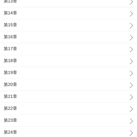
第13章
第14章
第15章
第16章
第17章
第18章
第19章
第20章
第21章
第22章
第23章
第24章