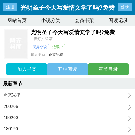
光明圣子今天写爱情文学了吗?免费
注册
登录
网站首页
小说分类
会员书架
阅读记录
光明圣子今天写爱情文学了吗?免费
青灯如昼 著
灵异小说
连载中
最近更新：
正文完结
更新时间：
2026-02-15 00:43:00
加入书架
开始阅读
章节目录
最新章节
正文完结
200206
190200
180190