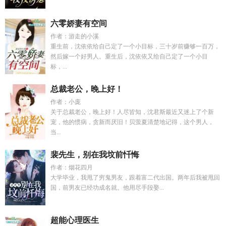
六零娇妻有空间
作者：游走的小溪
重生前，沈依依给自己定了一个小目标，三十岁前赚够一百万，
然后嫁一个好男人。重生后，沈依依又给自己定了一个小目
标，...
总裁老公，晚上好！
作者：小庞
关于总裁老公，晚上好！人尽皆知，沈君斯最近又迷上了个新
宠，他的惯病，贪新而厌旧！贝萤夏清楚地记得，这个男人，
当...
裴先生，别在我坟前忏悔
作者：烟花四月
大学毕业，我甩了穷鬼男友，跟着富二代出国。两年后我被甩回
国，前男友已经功成名就。他用尽手段娶...
超能心理医生