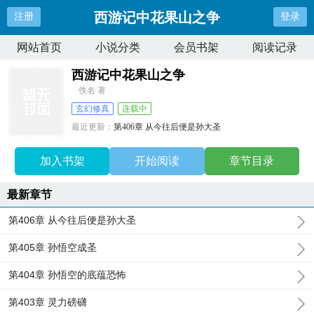
西游记中花果山之争
注册
登录
网站首页
小说分类
会员书架
阅读记录
西游记中花果山之争
佚名 著
玄幻修真
连载中
最近更新：
第406章 从今往后便是孙大圣
更新时间：
2025-11-29 12:49:39
加入书架
开始阅读
章节目录
最新章节
第406章 从今往后便是孙大圣
第405章 孙悟空成圣
第404章 孙悟空的底蕴恐怖
第403章 灵力磅礴