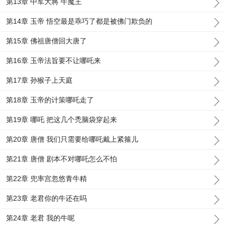
第13章 中军大將 牛魔王
第14章 玉帝 悟空最是乖巧了都是被佛门欺负的
第15章 佛祖唐僧回大唐了
第16章 玉帝法旨要不让哪吒来
第17章 孙猴子上天庭
第18章 玉帝的计策哪吒走了
第19章 哪吒 把这几个禿脑袋穿起来
第20章 唐僧 我们只需要给哪吒戴上紧箍儿
第21章 唐僧 剧本不对哪吒怎么不怕
第22章 兜率宫忽悠青牛精
第23章 老君你的牛还在吗
第24章 老君 我的牛呢