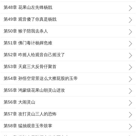
第48章 花果山左先锋杨戩
第49章 观音傻了你真是杨戩
第50章 猴子陪我去杀人
第51章 佛门毒计杨嬋危难
第52章 咋摇人给观音自己摇没了
第53章 天庭三大反骨仔聚首
第54章 孙悟空背景这么大擦屁股的玉帝
第55章 鸿蒙级花果山朝灵山进攻
第56章 大闹灵山
第57章 攻打灵山三人的恐怖
第58章 猛抽观音玉帝鼓掌