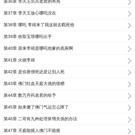
第36章 李天王出兵老君的布局
第37章 李天王放心哪吒没在
第38章 哪吒 李靖来了我这就去戳死他
第39章 收取宝塔哪吒出手
第40章 原来李靖是哪吒他爹的底座啊
第41章 火烧李靖
第42章 是你唐僧死还是让別人死
第43章 佛门吐血天庭大佬的馈赠
第44章 数万丹药老君的给予
第45章 如来傻了佛门气运怎么降了
第46章 二哥有九种处理舅甥关係的办法
第47章 天庭能摇人佛门不能摇