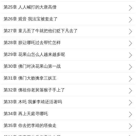
第25章 人人喊打的大唐高僧
第26章 观音 我法宝被套走了
第27章 童儿丟了牛就把他们贬下凡去了
第28章 朕让哪吒过去帮忙怎样
第29章 花果山怎么人越来越多呢
第30章 佛门对决花果山第一战
第31章 佛门大败擒拿三妖王
第32章 佛祖你老舅落猴子手上了
第33章 木吒 我爹李靖还活著吗
第34章 再上天庭寻哪吒
第35章 你去把李靖的塔偷走