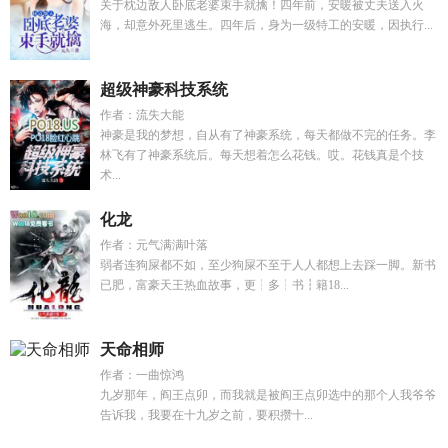
关于枕边敌人卧底老婆束手就擒！四年前，安暖被丈夫送入火
海，却意外死里逃生。四年后，身为一级特工的安暖，因执行...
超级神豪科技系统
作者：流失大能
神豪是我的梦想，自从有了神豪系统，每天都做不完的任务。李
林飞有了神豪系统后。每天想着怎么花钱。哎。花钱真是个技
术...
化龙
作者：元气满满叶落
弱者连狗屎都不如，至少狗屎不至于人人都想上去踩一脚。新书
已肥，富豪天王热血故事，更┆多┆书┇籍18...
天命相师
作者：一曲惊鸿
九岁那年，阎王点卯，而我就是被阎王点卯选中的那个人我爷爷
告诉我，我要在十九岁之前，要积攒十...