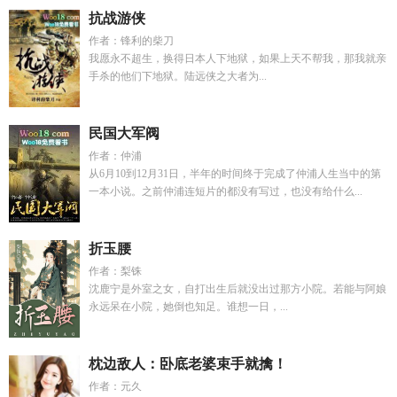
抗战游侠
作者：锋利的柴刀
我愿永不超生，换得日本人下地狱，如果上天不帮我，那我就亲
手杀的他们下地狱。陆远侠之大者为...
民国大军阀
作者：仲浦
从6月10到12月31日，半年的时间终于完成了仲浦人生当中的第
一本小说。之前仲浦连短片的都没有写过，也没有给什么...
折玉腰
作者：梨铢
沈鹿宁是外室之女，自打出生后就没出过那方小院。若能与阿娘
永远呆在小院，她倒也知足。谁想一日，...
枕边敌人：卧底老婆束手就擒！
作者：元久