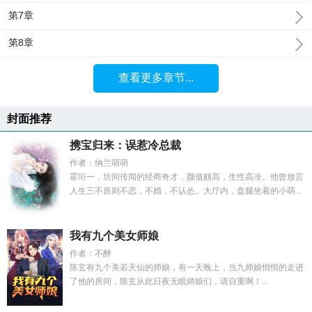
第7章
第8章
查看更多章节...
封面推荐
携宝归来：误惹冷总裁
作者：纳兰萌萌
霍珩一，坊间传闻的经商奇才，颜值颇高，生性高冷。他曾放言
人生三不原则不恋，不婚，不认怂。大厅内，盘腿坐着的小萌...
我有九个美女师娘
作者：不醉
陈玄有九个美若天仙的师娘，有一天晚上，当九师娘悄悄的走进
了他的房间，陈玄从此日夜无眠师娘们，请自重啊！...