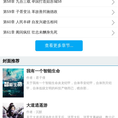
第58章 九合三载 举国打造姑苏城58
第59章 子胥变法 革故善邦施德政
第60章 人民丰碑 自发兴建伍相祠
第61章 阖闾疯狂 壮志未酬身先死
查看更多章节...
封面推荐
我有一个智能生命
作者：君子倩
关于我有一个智能生命炎龙铠甲，合体帝皇铠甲，合体刑天铠
甲，合体低级文明的科技产物而已，瞧你那...
大道逍遥游
作者：沉默
关于大道逍遥游盘古开天后，洪荒大乱，洪荒支离破碎，数十亿