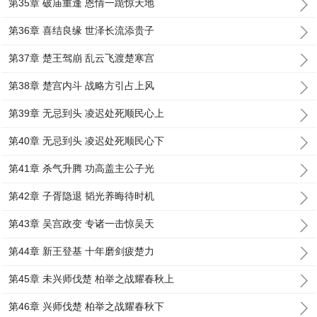
第35章 破庙重逢 恩情一跪惊天地
第36章 喜结良缘 世泽长流添贵子
第37章 楚王驾崩 乱云飞渡楚寒宫
第38章 楚宫内斗 战略方引占上风
第39章 无忌到头 凌迟处死顺民心上
第40章 无忌到头 凌迟处死顺民心下
第41章 杀气升腾 功高盖主公子光
第42章 子胥隐退 韬光养晦待时机
第43章 吴宫政变 专诸一击惊吴天
第44章 新王登基 十年磨剑疲楚力
第45章 未兴师伐楚 柏举之战耀春秋上
第46章 兴师伐楚 柏举之战耀春秋下