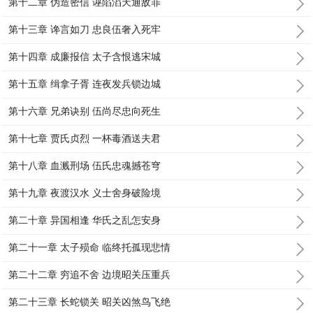
第十二章 伪造密信 诬陷滔天通敌罪
第十三章 谗言如刀 忠良伍奢入死牢
第十四章 成廉报信 太子含恨逃宋城
第十五章 缉拿子胥 连夜发兵锁边城
第十六章 兄弟诀别 伍尚尽忠向死生
第十七章 贾氏贞烈 一杯毒酒送夫君
第十八章 血溅刑场 伍氏忠魂撼苍穹
第十九章 夜渡汉水 义士舍身破险境
第二十章 异国相逢 华氏之乱怎安身
第二十一章 太子殒命 临终托孤现悲情
第二十二章 穷追不舍 边境昭关压重兵
第二十三章 长蛇锁关 昭关凶煞鸟飞绝