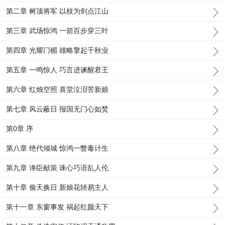
第二章 树顶将军 以枝为剑点江山
第三章 武场惊鸿 一箭百步穿三叶
第四章 光耀门楣 雄略擎起千秋业
第五章 一鸣惊人 巧言进谏醒君王
第六章 红烛空照 喜堂泣泪苦新娘
第七章 风云蔽日 报国无门心如焚
第0章 序
第八章 绝代倾城 惊鸿一瞥毒计生
第九章 谗臣献策 诛心巧语乱人伦
第十章 偷天换日 新娘花轿易主人
第十一章 东窗事发 祸起红颜天下