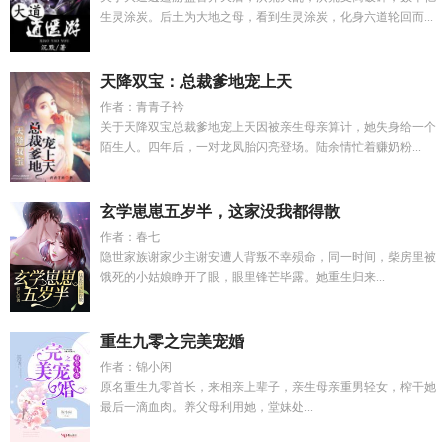
生灵涂炭。后土为大地之母，看到生灵涂炭，化身六道轮回而...
天降双宝：总裁爹地宠上天
作者：青青子衿
关于天降双宝总裁爹地宠上天因被亲生母亲算计，她失身给一个
陌生人。四年后，一对龙凤胎闪亮登场。陆余情忙着赚奶粉...
玄学崽崽五岁半，这家没我都得散
作者：春七
隐世家族谢家少主谢安遭人背叛不幸殒命，同一时间，柴房里被
饿死的小姑娘睁开了眼，眼里锋芒毕露。她重生归来...
重生九零之完美宠婚
作者：锦小闲
原名重生九零首长，来相亲上辈子，亲生母亲重男轻女，榨干她
最后一滴血肉。养父母利用她，堂妹处...