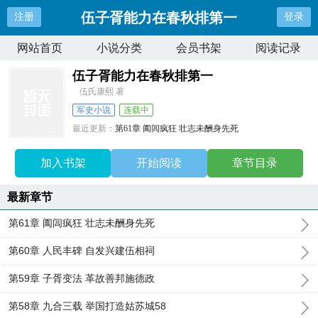
伍子胥能力在春秋排第一
注册
登录
网站首页
小说分类
会员书架
阅读记录
伍子胥能力在春秋排第一
伍氏康熙 著
军史小说
连载中
最近更新：
第61章 阖闾疯狂 壮志未酬身先死
更新时间：
2026-01-13 18:10:09
加入书架
开始阅读
章节目录
最新章节
第61章 阖闾疯狂 壮志未酬身先死
第60章 人民丰碑 自发兴建伍相祠
第59章 子胥变法 革故善邦施德政
第58章 九合三载 举国打造姑苏城58