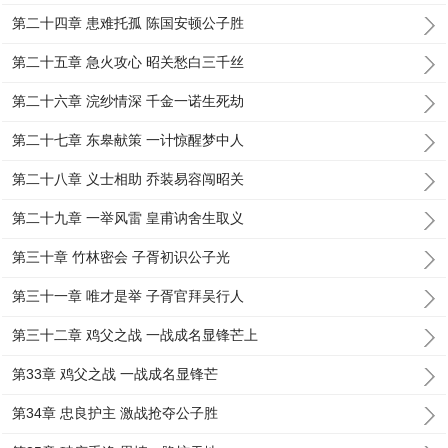
第二十四章 患难托孤 陈国安顿公子胜
第二十五章 急火攻心 昭关愁白三千丝
第二十六章 浣纱情深 千金一诺生死劫
第二十七章 东皋献策 一计惊醒梦中人
第二十八章 义士相助 乔装易容闯昭关
第二十九章 一举风雷 皇甫讷舍生取义
第三十章 竹林密会 子胥初识公子光
第三十一章 唯才是举 子胥官拜吴行人
第三十二章 鸡父之战 一战成名显锋芒上
第33章 鸡父之战 一战成名显锋芒
第34章 忠良护主 激战抢夺公子胜