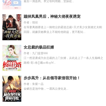
最后一滴血肉。养父母利用她，堂妹处...
踹掉凤凰男后，神秘大佬夜夜诱宠
作者：情丝
在等妻离婚赛道上一骑绝尘的霸道总裁×天才美少女新婚丈夫刚
回国，就嫌弃她事业上不能给他助益，更不配站...
女总裁的极品狂婿
作者：九门提督666
江一然逆袭成为女总裁的上门女婿，从此走上了一条人生巅峰之
路精↑彩↓收║藏оо⒙νρW...
步步高升：从在领导家借宿开始！
作者：朱紫一品
金鳞岂是池中物，一遇风云便化龙...