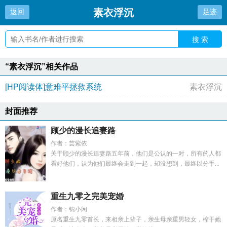
素衣浮沉
返回
足迹
搜 索
“素衣浮沉”相关作品
[HP阅读体]意难平拯救系统
素衣浮沉
封面推荐
顾少的漫长追妻路
作者：芸紫依
关于顾少的漫长追妻路五年前，他们是公认的一对，所有的人都
看好他们，认为他们最终会走到一起，却没想到，最终以分手...
重生九零之完美宠婚
作者：锦小闲
原名重生九零首长，来相亲上辈子，亲生母亲重男轻女，榨干她