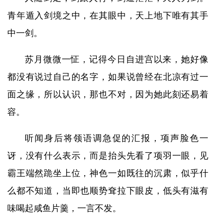
青年遁入剑境之中，在其眼中，天上地下唯有其手
中一剑。
苏月微微一怔，记得今日自进宫以来，她好像
都没有说过自己的名字，如果说曾经在北凉有过一
面之缘，所以认识，那也不对，因为她此刻还易着
容。
听闻身后将领语调急促的汇报，项声脸色一
讶，没有什么表示，而是抬头先看了项羽一眼，见
霸王端然跪坐上位，神色一如既往的沉肃，似乎什
么都不知道，当即也顺势耷拉下眼皮，低头有滋有
味喝起咸鱼片羹，一言不发。