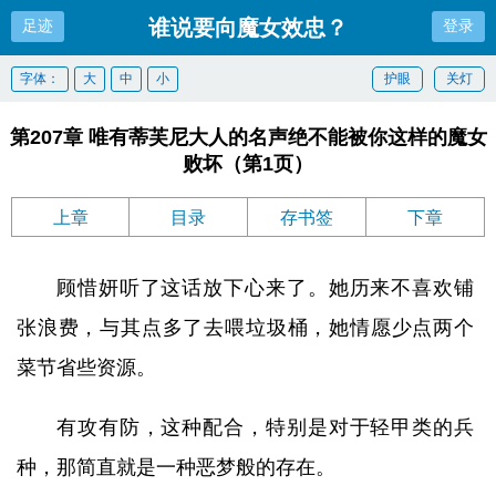
谁说要向魔女效忠？
足迹
登录
字体：
大
中
小
护眼
关灯
第207章 唯有蒂芙尼大人的名声绝不能被你这样的魔女
败坏（第1页）
上章
目录
存书签
下章
顾惜妍听了这话放下心来了。她历来不喜欢铺
张浪费，与其点多了去喂垃圾桶，她情愿少点两个
菜节省些资源。
有攻有防，这种配合，特别是对于轻甲类的兵
种，那简直就是一种恶梦般的存在。