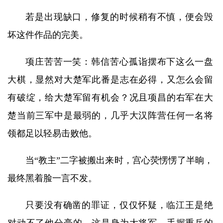
若是出现缺口，修复的时候稍有不慎，便会毁
坏这件作品的完美。
项庄苦苦一笑：韩信苦心孤诣摆布下这么一盘
大棋，显然对大楚军此番是志在必得，又怎么会留
有破绽，给大楚军留有机会？况且项昌的右军在大
楚当前三军中是最弱的，几乎大汉阵营任何一名将
领都足以轻易击败他。
当“教主”二字被搬出来时，宫心荧愣愣了半晌，
最终黑着脸一言不发。
只要没有确凿的罪证，仅仅怀疑，临江王是绝