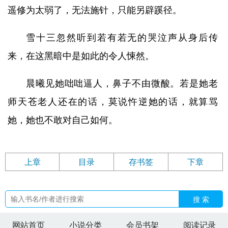
遥修为太弱了，无法施针，只能另辟蹊径。
雪十三忽然听到若有若无的哭泣声从身后传
来，在这黑暗中是如此的令人悚然。
晨曦见她咄咄逼人，鼻子不由微酸。若是她老
师天苍老人还在的话，莫说忤逆她的话，就算骂
她，她也不敢对自己如何。
上章
目录
存书签
下章
搜 索
网站首页
小说分类
会员书架
阅读记录