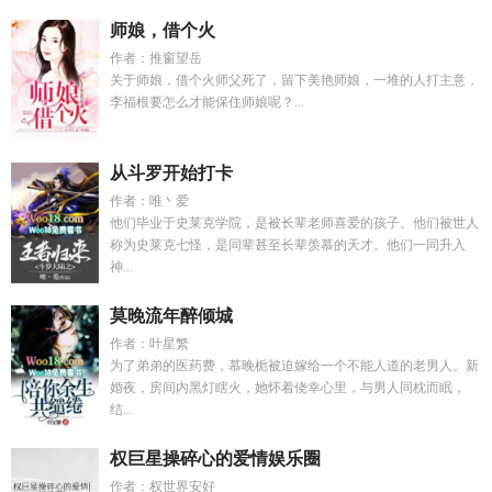
师娘，借个火
作者：推窗望岳
关于师娘，借个火师父死了，留下美艳师娘，一堆的人打主意，
李福根要怎么才能保住师娘呢？...
从斗罗开始打卡
作者：唯丶爱
他们毕业于史莱克学院，是被长辈老师喜爱的孩子。他们被世人
称为史莱克七怪，是同辈甚至长辈羡慕的天才。他们一同升入
神...
莫晚流年醉倾城
作者：叶星繁
为了弟弟的医药费，慕晚栀被迫嫁给一个不能人道的老男人。新
婚夜，房间内黑灯瞎火，她怀着侥幸心里，与男人同枕而眠，
结...
权巨星操碎心的爱情娱乐圈
作者：权世界安好