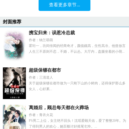
查看更多章节...
封面推荐
携宝归来：误惹冷总裁
作者：纳兰萌萌
霍珩一，坊间传闻的经商奇才，颜值颇高，生性高冷。他曾放言
人生三不原则不恋，不婚，不认怂。大厅内，盘腿坐着的小萌...
超级保镖在都市
作者：三清道人
关于超级保镖在都市做为一只刚下山的小鲜肉，还得保护那么多
女人，心好累...
离婚后，顾总每天都在火葬场
作者：青衣火花
PS男二上位，女主绝不回头！沈瑶爱顾天佑，爱了整整20年。为
了得到男人的欢心，她百般讨好摇尾乞怜。...