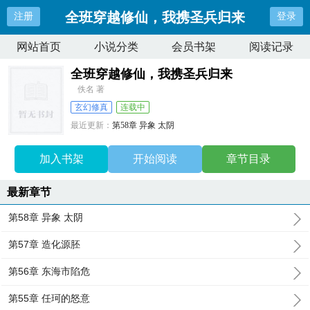
全班穿越修仙，我携圣兵归来
注册
登录
网站首页
小说分类
会员书架
阅读记录
全班穿越修仙，我携圣兵归来
佚名 著
玄幻修真
连载中
最近更新：
第58章 异象 太阴
更新时间：
2026-07-08 02:28:34
加入书架
开始阅读
章节目录
最新章节
第58章 异象 太阴
第57章 造化源胚
第56章 东海市陷危
第55章 任珂的怒意