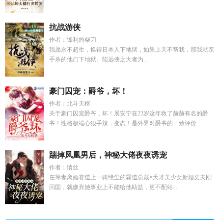
抗战游侠
作者：锋利的柴刀
我愿永不超生，换得日本人下地狱，如果上天不帮我，那我就亲
手杀的他们下地狱。陆远侠之大者为...
豪门囚宠：爵爷，坏！
作者：北斗天枢
关于豪门囚宠爵爷，坏！展安宁在22岁这年救了赫赫有名的爵
爷！性格极端心狠手辣，变态！是外界对爵爷的一致评价...
踹掉凤凰男后，神秘大佬夜夜诱宠
作者：情丝
在等妻离婚赛道上一骑绝尘的霸道总裁×天才美少女新婚丈夫刚
回国，就嫌弃她事业上不能给他助益，更不配站...