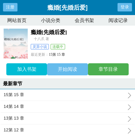
瘾婚[先婚后爱]
注册
登录
网站首页
小说分类
会员书架
阅读记录
瘾婚[先婚后爱]
十八爪 著
灵异小说
连载中
最近更新：
15第 15 章
更新时间：
2026-02-20 06:56:16
加入书架
开始阅读
章节目录
最新章节
15第 15 章
14第 14 章
13第 13 章
12第 12 章