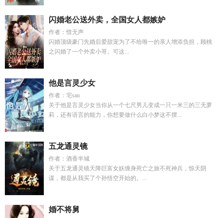
闪婚老公送外卖，全国女人都嫉妒
作者：惜无声
闪婚顶级豪门先婚后爱甜宠为了不给唯一的亲人增添负担，顾桃
之闪婚了一个外卖小哥。可这...
他是言灵少女
作者：宅san
关于他是言灵少女当你从一个七尺男儿变成一只一米三的三无萝
莉，还有语言的能力，你想要做什么白小梦这不摆...
五龙通灵镜
作者：酒香半城
关于五龙通灵镜天降巨富女妖缠身死亡之旅不死神兵，惊天阴
谋，都是从我买了个孙悟空开始的。...
婚不将舅