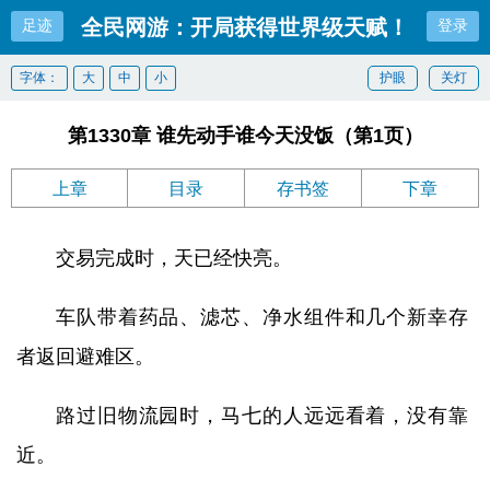
全民网游：开局获得世界级天赋！
足迹
登录
字体：
大
中
小
护眼
关灯
第1330章 谁先动手谁今天没饭（第1页）
上章
目录
存书签
下章
交易完成时，天已经快亮。
车队带着药品、滤芯、净水组件和几个新幸存
者返回避难区。
路过旧物流园时，马七的人远远看着，没有靠
近。